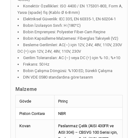
Konektör Özellikleri: ISO 4400 / EN 175301-803, Form A,
Yassı (spade) fiş (Kablo Ø 6-8 mm)
Elektriksel Güvenlik: IEC 335, EN 60335-1, EN 60204-1
Bobin İzolasyon Sınıfı: H (180°C)
Bobin Emprenyesi: Polyester Fiber-Cam Reçine
Bobin Kapsülleme Malzemesi: Fiberglas Takviyeli (V2)
Besleme Gerilimleri: AC(~) için 12V, 24V, 48V, 110V, 230V
DC (=) için 12V, 24V, 48V, 110V, 230V
Gerilim Toleransları: AC (~) veya DC (=) için %-10 ; %+10
Frekans: 50 Hz
Bobin Çalışma Döngüsü: %100 ED, Sürekli Çalışma
DIN VDE 0580 standardına göre tasarım
Malzeme
Gövde
Pirinç
Piston Contası
NBR
Kovan
Paslanmaz Çelik (AISI 430FR ve
AISI 304) – CBSVG 100 Serisi için,