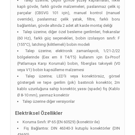
Talep üzerine; çeşitli gövde yüzey kaplamaları, nikel
kaplı gövde, farklı gövde malzemeleri, paslanmaz çelik iç
parçalar (CBSVG 101 için), manuel kontrol (manuel
override), paslanmaz çelik yatak, filtre, farklı boru
bağlantıları, gövde altında 2 adet alt kaide montaj deliği
Talep üzerine; diğer özel besleme gerilimleri, frekanslar
(60 Hz), farklı güç seçenekleri, bobin izolasyon sınıfı: F
(155°C), latching (kilitlemeli) bobin modeli
Talep üzerine; elektronik zamanlayıcılı, 1/21-2/22
bölgelerinde (Eex em II T4/T5) kullanım için Ex-Proof
(Patlamaya Karşı Korumalı) bobin, fiberglas takviyeli (V0
veya V1) bobin kapsülleme malzemesi
Talep üzerine; LED’li veya konektörsüz, görsel
göstergeli ve tepe gerilim (pik) bastırıcılı konektör, 2m
kablo uzunluğuna sahip konektör, yassı (spade) fiş (Kablo
Ø 8-10 mm), yanmaz konektör
Talep üzerine diğer versiyonlar
Elektriksel Özellikler
Koruma Sınıfı: IP 65 (EN 60529) (konektör ile)
Fiş Bağlantısı: DIN 46340-3 kutuplu konektörler (DIN
43650)