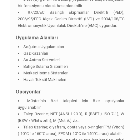
bir fonksiyonu olarak hesaplanabilir
97/23/EC Basınçlı Ekipmanlar Direktifi (PED),
2006/95/EEC Alçak Gerilim Direktifi (LVD) ve 2004/108/EC
Elektromanyetik Uyumluluk Direktifi’ne (EMC) uygundur.
Uygulama Alanları
Soğutma Uygulamaları
Gaz Kazanları
Su Arıtma Sistemleri
Bahçe Sulama Sistemleri
Merkezi Isıtma Sistemleri
Havalı Tekstil Makineleri
Opsiyonlar
Müşterinin özel talepleri için özel opsiyonlar
uygulanabilir
Talep üzerine; NPT (ANSI 1.20.3), R (BSPT / ISO 7-1), W
(BSW / Whitworth), M (Metrik) vb…
Talep üzerine; diyafram, conta veya o-ringler FPM (Viton)
(-10°C ile 160°C arası), EPDM (-10°C ile 140°C arası) olabilir