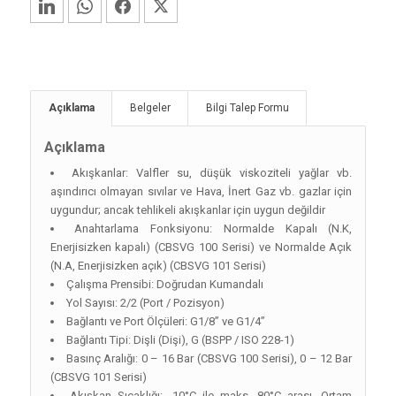
LinkedIn
WhatsApp
Facebook
Twitter
Açıklama
Belgeler
Bilgi Talep Formu
Açıklama
Akışkanlar: Valfler su, düşük viskoziteli yağlar vb.
aşındırıcı olmayan sıvılar ve Hava, İnert Gaz vb. gazlar için
uygundur; ancak tehlikeli akışkanlar için uygun değildir
Anahtarlama Fonksiyonu: Normalde Kapalı (N.K,
Enerjisizken kapalı) (CBSVG 100 Serisi) ve Normalde Açık
(N.A, Enerjisizken açık) (CBSVG 101 Serisi)
Çalışma Prensibi: Doğrudan Kumandalı
Yol Sayısı: 2/2 (Port / Pozisyon)
Bağlantı ve Port Ölçüleri: G1/8” ve G1/4”
Bağlantı Tipi: Dişli (Dişi), G (BSPP / ISO 228-1)
Basınç Aralığı: 0 – 16 Bar (CBSVG 100 Serisi), 0 – 12 Bar
(CBSVG 101 Serisi)
Akışkan Sıcaklığı: -10°C ile maks. 80°C arası, Ortam