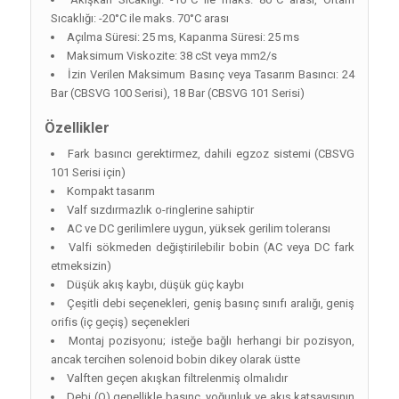
Sıcaklığı: -20°C ile maks. 70°C arası
Açılma Süresi: 25 ms, Kapanma Süresi: 25 ms
Maksimum Viskozite: 38 cSt veya mm2/s
İzin Verilen Maksimum Basınç veya Tasarım Basıncı: 24
Bar (CBSVG 100 Serisi), 18 Bar (CBSVG 101 Serisi)
Özellikler
Fark basıncı gerektirmez, dahili egzoz sistemi (CBSVG
101 Serisi için)
Kompakt tasarım
Valf sızdırmazlık o-ringlerine sahiptir
AC ve DC gerilimlere uygun, yüksek gerilim toleransı
Valfi sökmeden değiştirilebilir bobin (AC veya DC fark
etmeksizin)
Düşük akış kaybı, düşük güç kaybı
Çeşitli debi seçenekleri, geniş basınç sınıfı aralığı, geniş
orifis (iç geçiş) seçenekleri
Montaj pozisyonu; isteğe bağlı herhangi bir pozisyon,
ancak tercihen solenoid bobin dikey olarak üstte
Valften geçen akışkan filtrelenmiş olmalıdır
Debi (Q) genellikle basınç, yoğunluk ve akış katsayısının