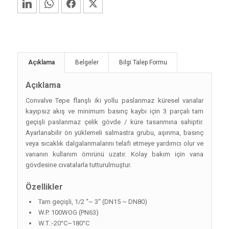
LinkedIn
WhatsApp
Facebook
Twitter
Açıklama
Belgeler
Bilgi Talep Formu
Açıklama
Convalve Tepe flanşlı iki yollu paslanmaz küresel vanalar
kayıpsız akış ve minimum basınç kaybı için 3 parçalı tam
geçişli paslanmaz çelik gövde / küre tasarımına sahiptir.
Ayarlanabilir ön yüklemeli salmastra grubu, aşınma, basınç
veya sıcaklık dalgalanmalarını telafi etmeye yardımcı olur ve
vananın kullanım ömrünü uzatır. Kolay bakım için vana
gövdesine cıvatalarla tutturulmuştur.
Özellikler
Tam geçişli, 1/2 “~ 3“ (DN15 ~ DN80)
W.P. 100WOG (PN63)
W.T.:-20°C~180°C