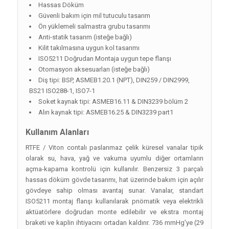
Hassas Döküm
Güvenli bakım için mil tutuculu tasarım
Ön yüklemeli salmastra grubu tasarımı
Anti-statik tasarım (isteğe bağlı)
Kilit takılmasına uygun kol tasarımı
ISO5211 Doğrudan Montaja uygun tepe flanşı
Otomasyon aksesuarları (isteğe bağlı)
Diş tipi: BSP, ASMEB1.20.1 (NPT), DIN259 / DIN2999,
BS21 ISO288-1, ISO7-1
Soket kaynak tipi: ASMEB16.11 & DIN3239 bölüm 2
Alın kaynak tipi: ASMEB16.25 & DIN3239 part1
Kullanım Alanları
RTFE / Viton contalı paslanmaz çelik küresel vanalar tipik
olarak su, hava, yağ ve vakuma uyumlu diğer ortamların
açma-kapama kontrolü için kullanılır. Benzersiz 3 parçalı
hassas döküm gövde tasarımı, hat üzerinde bakım için açılır
gövdeye sahip olması avantaj sunar. Vanalar, standart
ISO5211 montaj flanşı kullanılarak pnömatik veya elektrikli
aktüatörlere doğrudan monte edilebilir ve ekstra montaj
braketi ve kaplin ihtiyacını ortadan kaldırır. 736 mmHg’ye (29