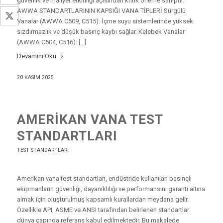
güvenlik ve maliyet etkinliği açısından kritik öneme sahiptir.
AWWA STANDARTLARININ KAPSIĞI VANA TİPLERİ Sürgülü
Twitter
Vanalar (AWWA C509, C515): İçme suyu sistemlerinde yüksek
sızdırmazlık ve düşük basınç kaybı sağlar. Kelebek Vanalar
(AWWA C504, C516): […]
Devamını Oku
20 KASIM 2025
AMERIKAN VANA TEST
STANDARTLARI
TEST STANDARTLARI
Amerikan vana test standartları, endüstride kullanılan basınçlı
ekipmanların güvenliği, dayanıklılığı ve performansını garanti altına
almak için oluşturulmuş kapsamlı kurallardan meydana gelir.
Özellikle API, ASME ve ANSI tarafından belirlenen standartlar
dünya çapında referans kabul edilmektedir. Bu makalede