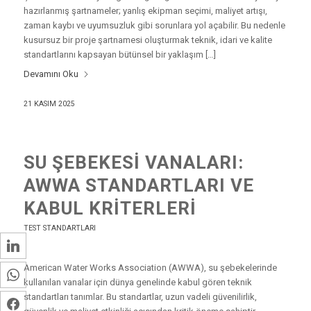
hazırlanmış şartnameler; yanlış ekipman seçimi, maliyet artışı,
zaman kaybı ve uyumsuzluk gibi sorunlara yol açabilir. Bu nedenle
kusursuz bir proje şartnamesi oluşturmak teknik, idari ve kalite
standartlarını kapsayan bütünsel bir yaklaşım […]
Devamını Oku
21 KASIM 2025
SU ŞEBEKESI VANALARI:
AWWA STANDARTLARI VE
KABUL KRITERLERI
TEST STANDARTLARI
LinkedIn
American Water Works Association (AWWA), su şebekelerinde
WhatsApp
kullanılan vanalar için dünya genelinde kabul gören teknik
standartları tanımlar. Bu standartlar, uzun vadeli güvenilirlik,
Facebook