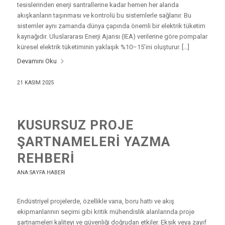
tesislerinden enerji santrallerine kadar hemen her alanda
akışkanların taşınması ve kontrolü bu sistemlerle sağlanır. Bu
sistemler aynı zamanda dünya çapında önemli bir elektrik tüketim
kaynağıdır. Uluslararası Enerji Ajansı (IEA) verilerine göre pompalar
küresel elektrik tüketiminin yaklaşık %10–15’ini oluşturur. […]
Devamını Oku
21 KASIM 2025
KUSURSUZ PROJE
ŞARTNAMELERI YAZMA
REHBERI
ANA SAYFA HABERI
Endüstriyel projelerde, özellikle vana, boru hattı ve akış
ekipmanlarının seçimi gibi kritik mühendislik alanlarında proje
şartnameleri kaliteyi ve güvenliği doğrudan etkiler. Eksik veya zayıf