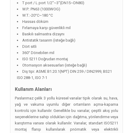
T port / L port 1/2“~3“(DN15~DN80)
W.P.: PN63 (1000WOG)
W.T.:-20°C~180 °C
Hassas döküm
Fırlamaya karşı güvenlikli mil
Baskılı salmastra dizaynı
Antistatik tasarım (isteğe bağlı)
Dört sitli
360° Dönebilen mil
ISO 5211 Doğrudan montaj
Otomasyon aksesuarları (isteğe bağlı)
Diş tipi: ASME B1.20.1(NPT) DIN 259 / DIN2999, BS21
ISO 288-1, ISO 7-1
Kullanım Alanları
Paslanmaz çelik 3 yollu küresel vanalar tipik olarak su, hava,
yağ ve vakuma uyumlu diğer ortamların açma-kapama
kontrolü için kullanılır. Genellikle bu vanalar, çeşitli akış yolu
seçeneklerine sahip oldukları için dağıtma, yönlendirme veya
karıştırma vanası olarak kullanılır. Vanalar, standart ISO5211
montaj flanşı kullanılarak pnömatik veya elektrikli