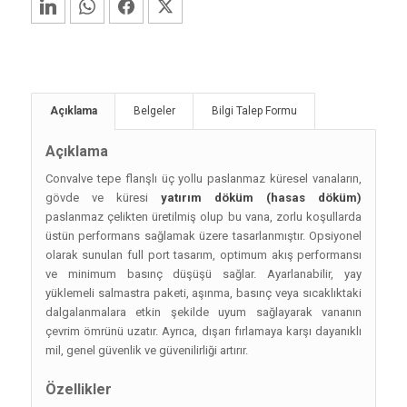
LinkedIn
WhatsApp
Facebook
Twitter
Açıklama
Belgeler
Bilgi Talep Formu
Açıklama
Convalve tepe flanşlı üç yollu paslanmaz küresel vanaların,
gövde ve küresi
yatırım döküm (
hasas
döküm)
paslanmaz çelikten üretilmiş olup bu vana, zorlu koşullarda
üstün performans sağlamak üzere tasarlanmıştır. Opsiyonel
olarak sunulan full port tasarım, optimum akış performansı
ve minimum basınç düşüşü sağlar. Ayarlanabilir, yay
yüklemeli salmastra paketi, aşınma, basınç veya sıcaklıktaki
dalgalanmalara etkin şekilde uyum sağlayarak vananın
çevrim ömrünü uzatır. Ayrıca, dışarı fırlamaya karşı dayanıklı
mil, genel güvenlik ve güvenilirliği artırır.
Özellikler