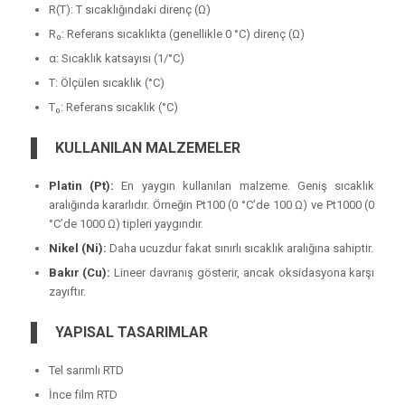
R(T): T sıcaklığındaki direnç (Ω)
R₀: Referans sıcaklıkta (genellikle 0 °C) direnç (Ω)
α: Sıcaklık katsayısı (1/°C)
T: Ölçülen sıcaklık (°C)
T₀: Referans sıcaklık (°C)
KULLANILAN MALZEMELER
Platin (Pt):
En yaygın kullanılan malzeme. Geniş sıcaklık
aralığında kararlıdır. Örneğin Pt100 (0 °C’de 100 Ω) ve Pt1000 (0
°C’de 1000 Ω) tipleri yaygındır.
Nikel (Ni):
Daha ucuzdur fakat sınırlı sıcaklık aralığına sahiptir.
Bakır (Cu):
Lineer davranış gösterir, ancak oksidasyona karşı
zayıftır.
YAPISAL TASARIMLAR
Tel sarımlı RTD
İnce film RTD