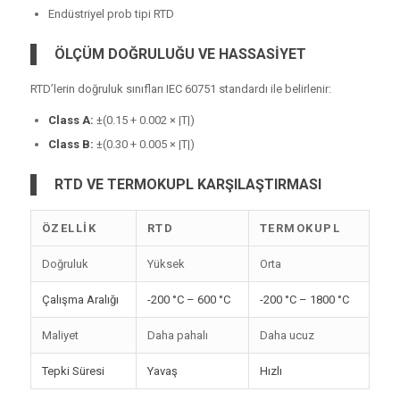
Endüstriyel prob tipi RTD
ÖLÇÜM DOĞRULUĞU VE HASSASİYET
RTD’lerin doğruluk sınıfları IEC 60751 standardı ile belirlenir:
Class A:
±(0.15 + 0.002 × |T|)
Class B:
±(0.30 + 0.005 × |T|)
RTD VE TERMOKUPL KARŞILAŞTIRMASI
ÖZELLIK
RTD
TERMOKUPL
Doğruluk
Yüksek
Orta
Çalışma Aralığı
-200 °C – 600 °C
-200 °C – 1800 °C
Maliyet
Daha pahalı
Daha ucuz
Tepki Süresi
Yavaş
Hızlı