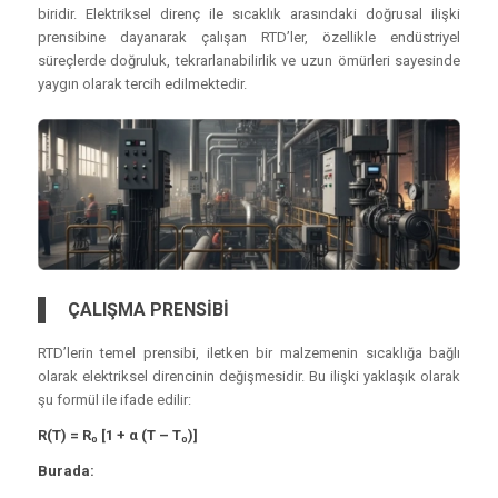
biridir. Elektriksel direnç ile sıcaklık arasındaki doğrusal ilişki
prensibine dayanarak çalışan RTD’ler, özellikle endüstriyel
süreçlerde doğruluk, tekrarlanabilirlik ve uzun ömürleri sayesinde
yaygın olarak tercih edilmektedir.
ÇALIŞMA PRENSİBİ
RTD’lerin temel prensibi, iletken bir malzemenin sıcaklığa bağlı
olarak elektriksel direncinin değişmesidir. Bu ilişki yaklaşık olarak
şu formül ile ifade edilir:
R(T) = R₀ [1 + α (T – T₀)]
Burada: