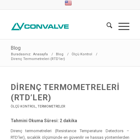
Blog
Buradasınız:
Anasayfa
/
Blog
/
Ölçü Kontrol
/
Direnç Termometreleri (RTD’ler)
DIRENÇ TERMOMETRELERI
(RTD’LER)
ÖLÇÜ KONTROL
,
TERMOMETRELER
Tahmini Okuma Süresi: 2 dakika
Direnç termometreleri (Resistance Temperature Detectors –
RTD’ler), sıcaklık ölçümünde en güvenilir ve hassas yöntemlerden