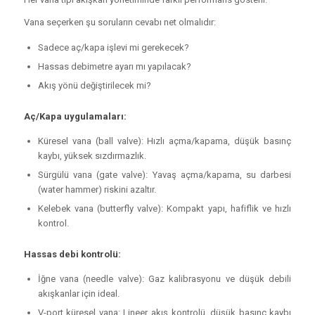
Vana seçerken şu soruların cevabı net olmalıdır:
Sadece aç/kapa işlevi mi gerekecek?
Hassas debimetre ayarı mı yapılacak?
Akış yönü değiştirilecek mi?
Aç/Kapa uygulamaları:
Küresel vana (ball valve): Hızlı açma/kapama, düşük basınç
kaybı, yüksek sızdırmazlık.
Sürgülü vana (gate valve): Yavaş açma/kapama, su darbesi
(water hammer) riskini azaltır.
Kelebek vana (butterfly valve): Kompakt yapı, hafiflik ve hızlı
kontrol.
Hassas debi kontrolü:
İğne vana (needle valve): Gaz kalibrasyonu ve düşük debili
akışkanlar için ideal.
V-port küresel vana: Lineer akış kontrolü, düşük basınç kaybı