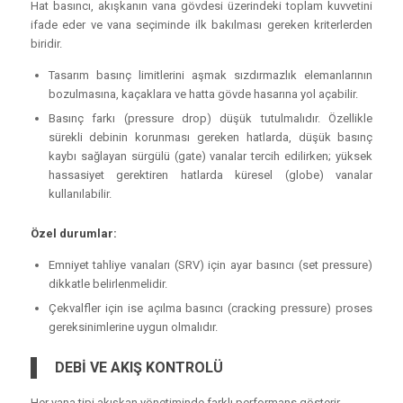
Hat basıncı, akışkanın vana gövdesi üzerindeki toplam kuvvetini
ifade eder ve vana seçiminde ilk bakılması gereken kriterlerden
biridir.
Tasarım basınç limitlerini aşmak sızdırmazlık elemanlarının
bozulmasına, kaçaklara ve hatta gövde hasarına yol açabilir.
Basınç farkı (pressure drop) düşük tutulmalıdır. Özellikle
sürekli debinin korunması gereken hatlarda, düşük basınç
kaybı sağlayan sürgülü (gate) vanalar tercih edilirken; yüksek
hassasiyet gerektiren hatlarda küresel (globe) vanalar
kullanılabilir.
Özel durumlar:
Emniyet tahliye vanaları (SRV) için ayar basıncı (set pressure)
dikkatle belirlenmelidir.
Çekvalfler için ise açılma basıncı (cracking pressure) proses
gereksinimlerine uygun olmalıdır.
DEBİ VE AKIŞ KONTROLÜ
Her vana tipi akışkan yönetiminde farklı performans gösterir.