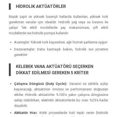
HİDROLİK AKTÜATÖRLER
Büyük çaplı ve yüksek basınçlı hatlarda kullanılan, yüksek tork
gerektiren vanalar için idealdir. Hidrolik yağ veya su basıncı ile
çalışır. Tek etkili modellerde yay mekanizması, çift etkili
modellerde ise hidrolik pompa kullanılır.
Avantajlar: Yüksek tork kapasitesi, ağır hizmet şartlarına uygun
Dezavantajlar: Daha karmaşık bakım, hidrolik sıvı yönetimi
gerektirir
KELEBEK VANA AKTÜATÖRÜ SEÇERKEN
DİKKAT EDİLMESİ GEREKEN 5 KRİTER
Çalışma Döngüsü (Duty Cycle):
Vananın ne sıklıkla açılıp
kapanacağı, aktüatörün ömrünü ve performansını doğrudan
etkiler. Hidrolik aktüatörler %100’e yakın çalışma döngüsüne
sahip olabilirken, elektrikli aktüatörlerde bu oran %25’e kadar
düşebilir.
Aktüatör Hızı:
Kritik proseslerde hızlı tepki veren (hidrolik