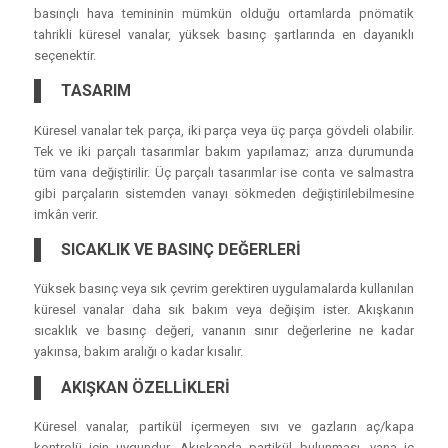
basınçlı hava temininin mümkün olduğu ortamlarda pnömatik
tahrikli küresel vanalar, yüksek basınç şartlarında en dayanıklı
seçenektir.
TASARIM
Küresel vanalar tek parça, iki parça veya üç parça gövdeli olabilir.
Tek ve iki parçalı tasarımlar bakım yapılamaz; arıza durumunda
tüm vana değiştirilir. Üç parçalı tasarımlar ise conta ve salmastra
gibi parçaların sistemden vanayı sökmeden değiştirilebilmesine
imkân verir.
SICAKLIK VE BASINÇ DEĞERLERİ
Yüksek basınç veya sık çevrim gerektiren uygulamalarda kullanılan
küresel vanalar daha sık bakım veya değişim ister. Akışkanın
sıcaklık ve basınç değeri, vananın sınır değerlerine ne kadar
yakınsa, bakım aralığı o kadar kısalır.
AKIŞKAN ÖZELLİKLERİ
Küresel vanalar, partikül içermeyen sıvı ve gazların aç/kapa
kontrolü için uygundur. Akışkanda partikül bulunması, vana iç