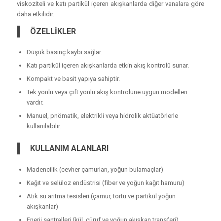
viskoziteli ve katı partikül içeren akışkanlarda diğer vanalara göre
daha etkilidir.
ÖZELLİKLER
Düşük basınç kaybı sağlar.
Katı partikül içeren akışkanlarda etkin akış kontrolü sunar.
Kompakt ve basit yapıya sahiptir.
Tek yönlü veya çift yönlü akış kontrolüne uygun modelleri
vardır.
Manuel, pnömatik, elektrikli veya hidrolik aktüatörlerle
kullanılabilir.
KULLANIM ALANLARI
Madencilik (cevher çamurları, yoğun bulamaçlar)
Kağıt ve selüloz endüstrisi (fiber ve yoğun kağıt hamuru)
Atık su arıtma tesisleri (çamur, tortu ve partikül yoğun
akışkanlar)
Enerji santralleri (kül, cüruf ve yoğun akışkan transferi)