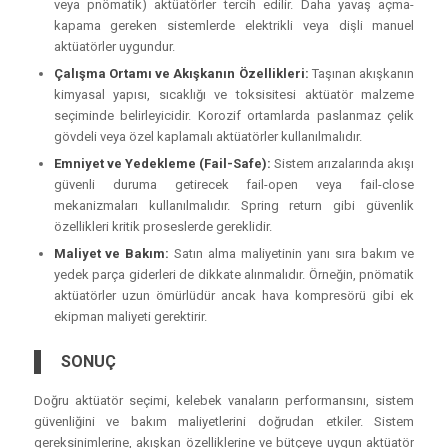
veya pnömatik) aktüatörler tercih edilir. Daha yavaş açma-
kapama gereken sistemlerde elektrikli veya dişli manuel
aktüatörler uygundur.
Çalışma Ortamı ve Akışkanın Özellikleri:
Taşınan akışkanın
kimyasal yapısı, sıcaklığı ve toksisitesi aktüatör malzeme
seçiminde belirleyicidir. Korozif ortamlarda paslanmaz çelik
gövdeli veya özel kaplamalı aktüatörler kullanılmalıdır.
Emniyet ve Yedekleme (Fail-Safe):
Sistem arızalarında akışı
güvenli duruma getirecek fail-open veya fail-close
mekanizmaları kullanılmalıdır. Spring return gibi güvenlik
özellikleri kritik proseslerde gereklidir.
Maliyet ve Bakım:
Satın alma maliyetinin yanı sıra bakım ve
yedek parça giderleri de dikkate alınmalıdır. Örneğin, pnömatik
aktüatörler uzun ömürlüdür ancak hava kompresörü gibi ek
ekipman maliyeti gerektirir.
SONUÇ
Doğru aktüatör seçimi, kelebek vanaların performansını, sistem
güvenliğini ve bakım maliyetlerini doğrudan etkiler. Sistem
gereksinimlerine, akışkan özelliklerine ve bütçeye uygun aktüatör