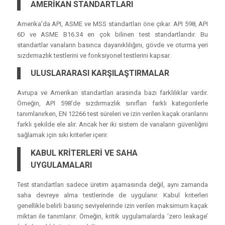
AMERİKAN STANDARTLARI
Amerika’da API, ASME ve MSS standartları öne çıkar. API 598, API
6D ve ASME B16.34 en çok bilinen test standartlarıdır. Bu
standartlar vanaların basınca dayanıklılığını, gövde ve oturma yeri
sızdırmazlık testlerini ve fonksiyonel testlerini kapsar.
ULUSLARARASI KARŞILAŞTIRMALAR
Avrupa ve Amerikan standartları arasında bazı farklılıklar vardır.
Örneğin, API 598’de sızdırmazlık sınıfları farklı kategorilerle
tanımlanırken, EN 12266 test süreleri ve izin verilen kaçak oranlarını
farklı şekilde ele alır. Ancak her iki sistem de vanaların güvenliğini
sağlamak için sıkı kriterler içerir.
KABUL KRİTERLERİ VE SAHA
UYGULAMALARI
Test standartları sadece üretim aşamasında değil, aynı zamanda
saha devreye alma testlerinde de uygulanır. Kabul kriterleri
genellikle belirli basınç seviyelerinde izin verilen maksimum kaçak
miktarı ile tanımlanır. Örneğin, kritik uygulamalarda ‘zero leakage’