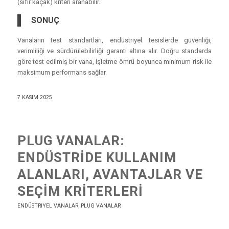
(sıfır kaçak) kriteri aranabilir.
SONUÇ
Vanaların test standartları, endüstriyel tesislerde güvenliği,
verimliliği ve sürdürülebilirliği garanti altına alır. Doğru standarda
göre test edilmiş bir vana, işletme ömrü boyunca minimum risk ile
maksimum performans sağlar.
7 KASIM 2025
PLUG VANALAR:
ENDÜSTRIDE KULLANIM
ALANLARI, AVANTAJLAR VE
SEÇIM KRITERLERI
ENDÜSTRIYEL VANALAR
,
PLUG VANALAR