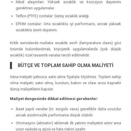
Nikel alaşımları: Yüksek sıcaklık ve korozyon dayanımı
gerektiren uygulamalar.
Teflon (PTFE) contalar: Geniş sıcaklık aralığı.
EPDM contalar: Orta sıcaklıkta iyi performans, ancak yüksek
sıcaklıkta sınırlı dayanım.
Kritik servislerde mutlaka sıcaklık sınıfı (temperature class) göz
önünde bulundurulmalı, kriyojenik uygulamalarda (çok düşük
sıcaklık) özel tasarımlı vanalar tercih edilmelidir.
BÜTÇE VE TOPLAM SAHİP OLMA MALİYETİ
Vana maliyeti yalnızca satın alma fiyatıyla ölçülmez. Toplam sahip
olma maliyeti; satın alma, kurulum, bakım ve olası arıza kaynaklı
duruş maliyetlerini kapsar.
Maliyet dengesinde dikkat edilmesi gerekenler:
Basit yapılı vanalar (ör. sürgülü vana) genellikle daha ucuzdur
ancak sızdırmazlık performansı düşük olabilir.
Otomasyon (aktüatör) eklemek ilk yatırım maliyetini artırır ama
uzun vadede iş gücü ve hata riskini azaltır.