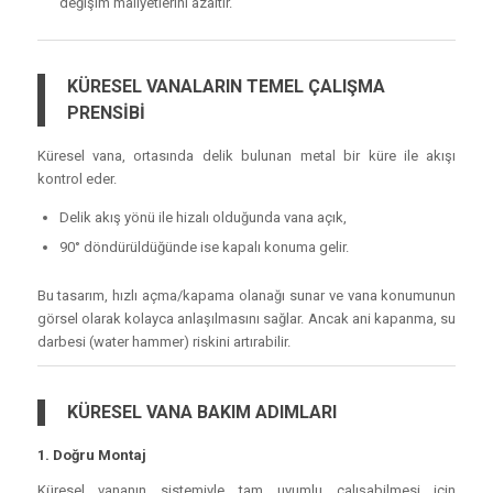
değişim maliyetlerini azaltır.
KÜRESEL VANALARIN TEMEL ÇALIŞMA
PRENSİBİ
Küresel vana, ortasında delik bulunan metal bir küre ile akışı
kontrol eder.
Delik akış yönü ile hizalı olduğunda vana açık,
90° döndürüldüğünde ise kapalı konuma gelir.
Bu tasarım, hızlı açma/kapama olanağı sunar ve vana konumunun
görsel olarak kolayca anlaşılmasını sağlar. Ancak ani kapanma, su
darbesi (water hammer) riskini artırabilir.
KÜRESEL VANA BAKIM ADIMLARI
1. Doğru Montaj
Küresel vananın sistemiyle tam uyumlu çalışabilmesi için