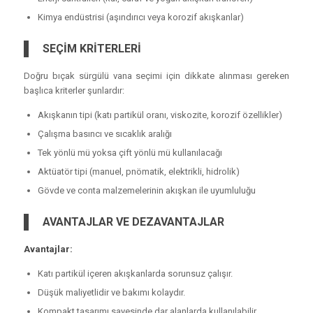
Kimya endüstrisi (aşındırıcı veya korozif akışkanlar)
SEÇİM KRİTERLERİ
Doğru bıçak sürgülü vana seçimi için dikkate alınması gereken
başlıca kriterler şunlardır:
Akışkanın tipi (katı partikül oranı, viskozite, korozif özellikler)
Çalışma basıncı ve sıcaklık aralığı
Tek yönlü mü yoksa çift yönlü mü kullanılacağı
Aktüatör tipi (manuel, pnömatik, elektrikli, hidrolik)
Gövde ve conta malzemelerinin akışkan ile uyumluluğu
AVANTAJLAR VE DEZAVANTAJLAR
Avantajlar:
Katı partikül içeren akışkanlarda sorunsuz çalışır.
Düşük maliyetlidir ve bakımı kolaydır.
Kompakt tasarımı sayesinde dar alanlarda kullanılabilir.