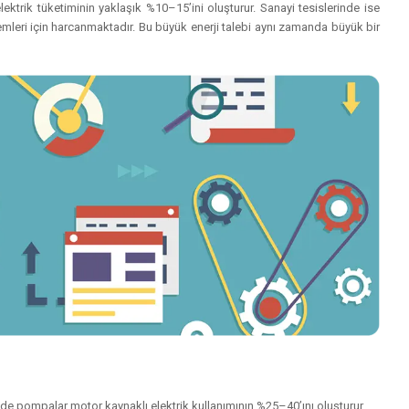
lektrik tüketiminin yaklaşık %10–15’ini oluşturur. Sanayi tesislerinde ise
emleri için harcanmaktadır. Bu büyük enerji talebi aynı zamanda büyük bir
de pompalar motor kaynaklı elektrik kullanımının %25–40’ını oluşturur.