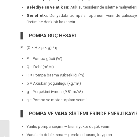
Belediye su ve atık su:
Atık su tesislerinde işletme maliyetle
Genel etki:
Dünyadaki pompalar optimum verimde çalışsaydı k
üretimine denk bir kazançtır.
POMPA GÜÇ HESABI
P = (Q × H × ρ × g) / η
P = Pompa gücü (W)
Q = Debi (m³/s)
H = Pompa basma yüksekliği (m)
ρ = Akışkan yoğunluğu (kg/m³)
g = Yerçekimi ivmesi (9,81 m/s²)
η = Pompa ve motor toplam verimi
POMPA VE VANA SİSTEMLERİNDE ENERJİ KAYI
Yanlış pompa seçimi — kısmi yükte düşük verim.
Kusursuz Proje
Vanalarla debi kısma — gereksiz basınç kayıpları.
Şartnameleri Yazma