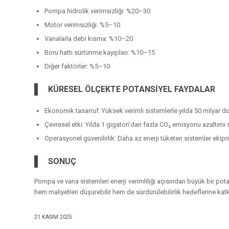
Pompa hidrolik verimsizliği: %20–30
Motor verimsizliği: %5–10
Vanalarla debi kısma: %10–20
Boru hattı sürtünme kayıpları: %10–15
Diğer faktörler: %5–10
KÜRESEL ÖLÇEKTE POTANSİYEL FAYDALAR
Ekonomik tasarruf: Yüksek verimli sistemlerle yılda 50 milyar 
Çevresel etki: Yılda 1 gigaton’dan fazla CO₂ emisyonu azaltımı s
Operasyonel güvenilirlik: Daha az enerji tüketen sistemler ekip
SONUÇ
Pompa ve vana sistemleri enerji verimliliği açısından büyük bir potans
hem maliyetleri düşürebilir hem de sürdürülebilirlik hedeflerine katkı
21 KASIM 2025