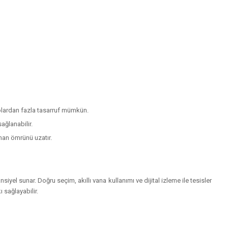
dolardan fazla tasarruf mümkün.
ağlanabilir.
man ömrünü uzatır.
iyel sunar. Doğru seçim, akıllı vana kullanımı ve dijital izleme ile tesisler
 sağlayabilir.