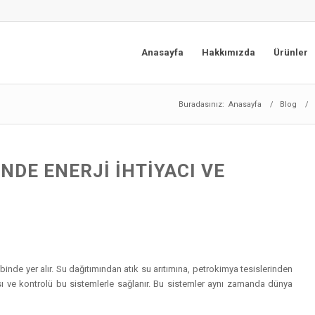
Anasayfa
Hakkımızda
Ürünler
Buradasınız:
Anasayfa
/
Blog
/
DE ENERJI İHTIYACI VE
binde yer alır. Su dağıtımından atık su arıtımına, petrokimya tesislerinden
sı ve kontrolü bu sistemlerle sağlanır. Bu sistemler aynı zamanda dünya