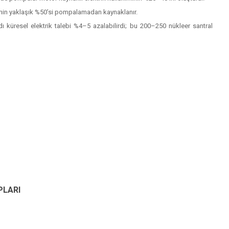
rinin yaklaşık %50’si pompalamadan kaynaklanır.
üresel elektrik talebi %4–5 azalabilirdi; bu 200–250 nükleer santral
PLARI