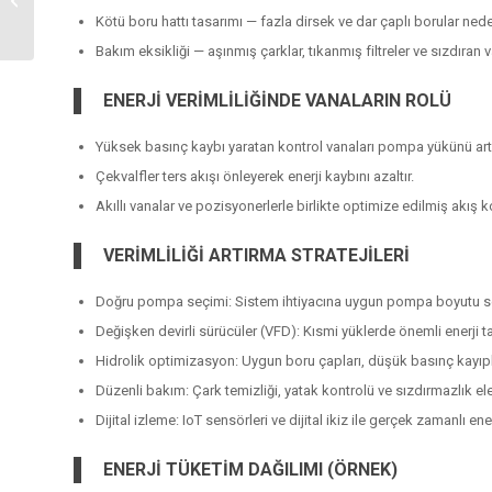
Kötü boru hattı tasarımı — fazla dirsek ve dar çaplı borular ned
Rehberi
Bakım eksikliği — aşınmış çarklar, tıkanmış filtreler ve sızdıran v
ENERJİ VERİMLİLİĞİNDE VANALARIN ROLÜ
Yüksek basınç kaybı yaratan kontrol vanaları pompa yükünü artır
Çekvalfler ters akışı önleyerek enerji kaybını azaltır.
Akıllı vanalar ve pozisyonerlerle birlikte optimize edilmiş akış 
VERİMLİLİĞİ ARTIRMA STRATEJİLERİ
Doğru pompa seçimi: Sistem ihtiyacına uygun pompa boyutu seç
Değişken devirli sürücüler (VFD): Kısmi yüklerde önemli enerji ta
Hidrolik optimizasyon: Uygun boru çapları, düşük basınç kayıplar
Düzenli bakım: Çark temizliği, yatak kontrolü ve sızdırmazlık el
Dijital izleme: IoT sensörleri ve dijital ikiz ile gerçek zamanlı ene
ENERJİ TÜKETİM DAĞILIMI (ÖRNEK)