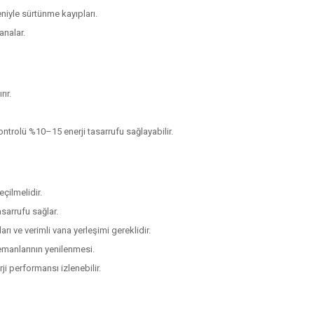
eniyle sürtünme kayıpları.
analar.
ır.
kontrolü %10–15 enerji tasarrufu sağlayabilir.
ilmelidir.
sarrufu sağlar.
ı ve verimli vana yerleşimi gereklidir.
emanlarının yenilenmesi.
rji performansı izlenebilir.