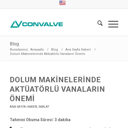
Blog
Buradasınız:
Anasayfa
/
Blog
/
Ana Sayfa Haberi
/
Dolum Makinelerinde Aktüatörlü Vanaların Önemi
DOLUM MAKINELERINDE
AKTÜATÖRLÜ VANALARIN
ÖNEMI
ANA SAYFA HABERI
,
İMALAT
Tahmini Okuma Süresi: 3 dakika