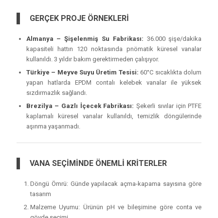
GERÇEK PROJE ÖRNEKLERİ
Almanya – Şişelenmiş Su Fabrikası:
36.000 şişe/dakika
kapasiteli hattın 120 noktasında pnömatik küresel vanalar
kullanıldı. 3 yıldır bakım gerektirmeden çalışıyor.
Türkiye – Meyve Suyu Üretim Tesisi:
60°C sıcaklıkta dolum
yapan hatlarda EPDM contalı kelebek vanalar ile yüksek
sızdırmazlık sağlandı.
Brezilya – Gazlı İçecek Fabrikası:
Şekerli sıvılar için PTFE
kaplamalı küresel vanalar kullanıldı, temizlik döngülerinde
aşınma yaşanmadı.
VANA SEÇİMİNDE ÖNEMLİ KRİTERLER
Döngü Ömrü: Günde yapılacak açma-kapama sayısına göre
tasarım
Malzeme Uyumu: Ürünün pH ve bileşimine göre conta ve
gövde seçimi