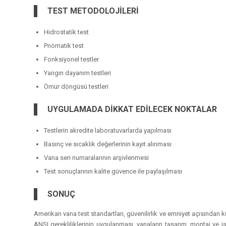
TEST METODOLOJİLERİ
Hidrostatik test
Pnömatik test
Fonksiyonel testler
Yangın dayanım testleri
Ömür döngüsü testleri
UYGULAMADA DİKKAT EDİLECEK NOKTALAR
Testlerin akredite laboratuvarlarda yapılması
Basınç ve sıcaklık değerlerinin kayıt alınması
Vana seri numaralarının arşivlenmesi
Test sonuçlarının kalite güvence ile paylaşılması
SONUÇ
Amerikan vana test standartları, güvenilirlik ve emniyet açısından 
ANSI gerekliliklerinin uygulanması, vanaların tasarım, montaj ve 