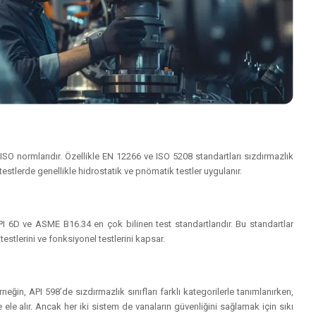
 ISO normlarıdır. Özellikle EN 12266 ve ISO 5208 standartları sızdırmazlık
 testlerde genellikle hidrostatik ve pnömatik testler uygulanır.
 6D ve ASME B16.34 en çok bilinen test standartlarıdır. Bu standartlar
estlerini ve fonksiyonel testlerini kapsar.
neğin, API 598’de sızdırmazlık sınıfları farklı kategorilerle tanımlanırken,
e ele alır. Ancak her iki sistem de vanaların güvenliğini sağlamak için sıkı