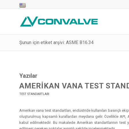
Şunun için etiket arşivi: ASME B16.34
Yazılar
AMERIKAN VANA TEST STAN
TEST STANDARTLARI
Amerikan vana test standartları, endüstride kullanılan basınçlı ekip
oluşturulmuş kapsamlı kurallardan meydana gelir. Özellikle API,
kabul edilmektedir. Bu makalede Amerikan standartlarının test yö
edilmesi gereken noktalar ayrıntılı şekilde incelenmektedir.