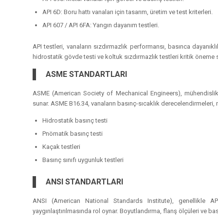
API 6D: Boru hattı vanaları için tasarım, üretim ve test kriterleri.
API 607 / API 6FA: Yangın dayanım testleri.
API testleri, vanaların sızdırmazlık performansı, basınca dayanıklı
hidrostatik gövde testi ve koltuk sızdırmazlık testleri kritik öneme s
ASME STANDARTLARI
ASME (American Society of Mechanical Engineers), mühendislik 
sunar. ASME B16.34, vanaların basınç-sıcaklık derecelendirmeleri, ma
Hidrostatik basınç testi
Pnömatik basınç testi
Kaçak testleri
Basınç sınıfı uygunluk testleri
ANSI STANDARTLARI
ANSI (American National Standards Institute), genellikle AP
yaygınlaştırılmasında rol oynar. Boyutlandırma, flanş ölçüleri ve bas