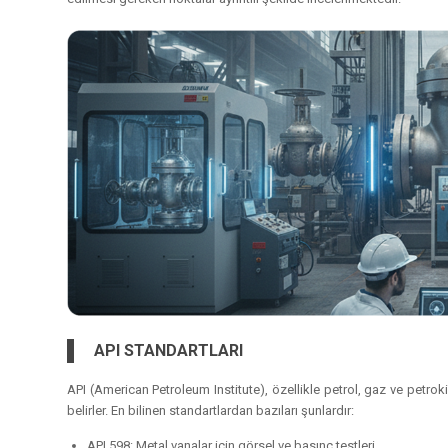
API STANDARTLARI
API (American Petroleum Institute), özellikle petrol, gaz ve petrok
belirler. En bilinen standartlardan bazıları şunlardır:
API 598: Metal vanalar için görsel ve basınç testleri.