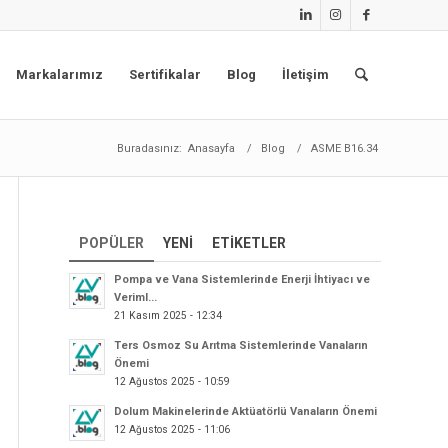
Markalarımız
Sertifikalar
Blog
İletişim
Buradasınız:
Anasayfa
/
Blog
/
ASME B16.34
POPÜLER
YENI
ETIKETLER
Pompa ve Vana Sistemlerinde Enerji İhtiyacı ve
Veriml...
21 Kasım 2025 - 12:34
Ters Osmoz Su Arıtma Sistemlerinde Vanaların
Önemi
12 Ağustos 2025 - 10:59
Dolum Makinelerinde Aktüatörlü Vanaların Önemi
12 Ağustos 2025 - 11:06