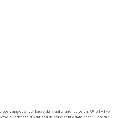
küresel sanayide en çok başvurulan kurallar arasında yer alır. API, ASME ve
işletme süreçlerinde güvenli şekilde çalışmasını garanti eder. Bu nedenle