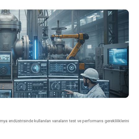
imya endüstrisinde kullanılan vanaların test ve performans gerekliliklerini