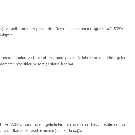
lığı ve acil durum koşullarında güvenilir çalışmasını doğrular. API 598’de
ahiptir.
hesaplamaları ve basınçlı ekipman güvenliği için kapsamlı yönergeler
lzeme özellikleri ve test şartlarını kapsar.
I ve ASME tarafından geliştirilen standartların kabul edilmesi ve
ınç sınıflarının küresel uyumluluğuna katkı sağlar.