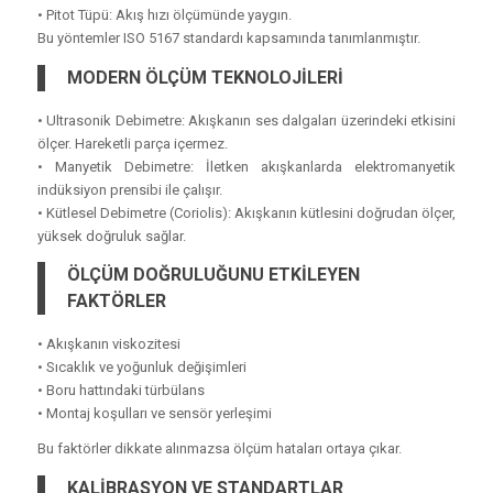
• Pitot Tüpü: Akış hızı ölçümünde yaygın.
Bu yöntemler ISO 5167 standardı kapsamında tanımlanmıştır.
MODERN ÖLÇÜM TEKNOLOJİLERİ
• Ultrasonik Debimetre: Akışkanın ses dalgaları üzerindeki etkisini
ölçer. Hareketli parça içermez.
• Manyetik Debimetre: İletken akışkanlarda elektromanyetik
indüksiyon prensibi ile çalışır.
• Kütlesel Debimetre (Coriolis): Akışkanın kütlesini doğrudan ölçer,
yüksek doğruluk sağlar.
ÖLÇÜM DOĞRULUĞUNU ETKİLEYEN
FAKTÖRLER
• Akışkanın viskozitesi
• Sıcaklık ve yoğunluk değişimleri
• Boru hattındaki türbülans
• Montaj koşulları ve sensör yerleşimi
Bu faktörler dikkate alınmazsa ölçüm hataları ortaya çıkar.
KALİBRASYON VE STANDARTLAR