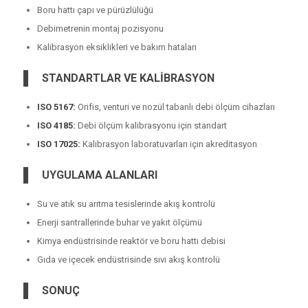
Boru hattı çapı ve pürüzlülüğü
Debimetrenin montaj pozisyonu
Kalibrasyon eksiklikleri ve bakım hataları
STANDARTLAR VE KALİBRASYON
ISO 5167:
Orifis, venturi ve nozül tabanlı debi ölçüm cihazları
ISO 4185:
Debi ölçüm kalibrasyonu için standart
ISO 17025:
Kalibrasyon laboratuvarları için akreditasyon
UYGULAMA ALANLARI
Su ve atık su arıtma tesislerinde akış kontrolü
Enerji santrallerinde buhar ve yakıt ölçümü
Kimya endüstrisinde reaktör ve boru hattı debisi
Gıda ve içecek endüstrisinde sıvı akış kontrolü
SONUÇ