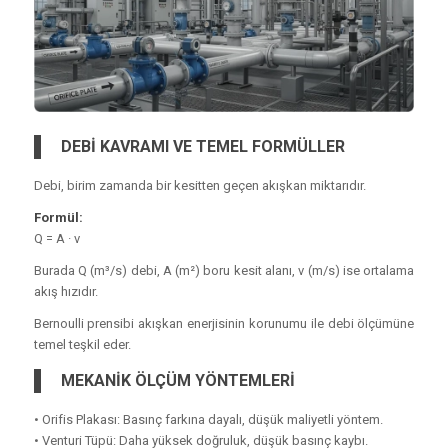
DEBİ KAVRAMI VE TEMEL FORMÜLLER
Debi, birim zamanda bir kesitten geçen akışkan miktarıdır.
Formül:
Q = A · v
Burada Q (m³/s) debi, A (m²) boru kesit alanı, v (m/s) ise ortalama
akış hızıdır.
Bernoulli prensibi akışkan enerjisinin korunumu ile debi ölçümüne
temel teşkil eder.
MEKANİK ÖLÇÜM YÖNTEMLERİ
• Orifis Plakası: Basınç farkına dayalı, düşük maliyetli yöntem.
• Venturi Tüpü: Daha yüksek doğruluk, düşük basınç kaybı.