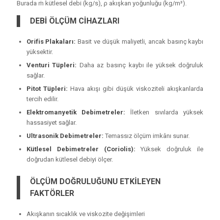
Burada ṁ kütlesel debi (kg/s), ρ akışkan yoğunluğu (kg/m³).
DEBİ ÖLÇÜM CİHAZLARI
Orifis Plakaları:
Basit ve düşük maliyetli, ancak basınç kaybı
yüksektir.
Venturi Tüpleri:
Daha az basınç kaybı ile yüksek doğruluk
sağlar.
Pitot Tüpleri:
Hava akışı gibi düşük viskoziteli akışkanlarda
tercih edilir.
Elektromanyetik Debimetreler:
İletken sıvılarda yüksek
hassasiyet sağlar.
Ultrasonik Debimetreler:
Temassız ölçüm imkânı sunar.
Kütlesel Debimetreler (Coriolis):
Yüksek doğruluk ile
doğrudan kütlesel debiyi ölçer.
ÖLÇÜM DOĞRULUĞUNU ETKİLEYEN
FAKTÖRLER
Akışkanın sıcaklık ve viskozite değişimleri