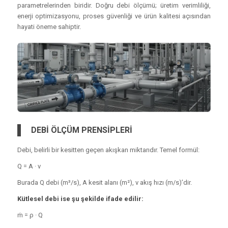
parametrelerinden biridir. Doğru debi ölçümü; üretim verimliliği,
enerji optimizasyonu, proses güvenliği ve ürün kalitesi açısından
hayati öneme sahiptir.
DEBİ ÖLÇÜM PRENSİPLERİ
Debi, belirli bir kesitten geçen akışkan miktarıdır. Temel formül:
Q = A · v
Burada Q debi (m³/s), A kesit alanı (m²), v akış hızı (m/s)’dir.
Kütlesel debi ise şu şekilde ifade edilir:
ṁ = ρ · Q