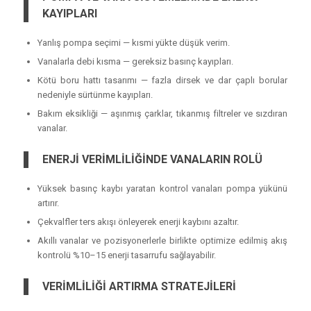
KAYIPLARI
Yanlış pompa seçimi — kısmi yükte düşük verim.
Vanalarla debi kısma — gereksiz basınç kayıpları.
Kötü boru hattı tasarımı — fazla dirsek ve dar çaplı borular
nedeniyle sürtünme kayıpları.
Bakım eksikliği — aşınmış çarklar, tıkanmış filtreler ve sızdıran
vanalar.
ENERJİ VERİMLİLİĞİNDE VANALARIN ROLÜ
Yüksek basınç kaybı yaratan kontrol vanaları pompa yükünü
artırır.
Çekvalfler ters akışı önleyerek enerji kaybını azaltır.
Akıllı vanalar ve pozisyonerlerle birlikte optimize edilmiş akış
kontrolü %10–15 enerji tasarrufu sağlayabilir.
VERİMLİLİĞİ ARTIRMA STRATEJİLERİ