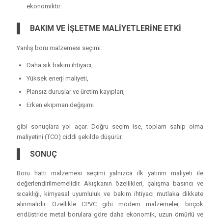
ekonomiktir.
BAKIM VE İŞLETME MALİYETLERİNE ETKİ
Yanlış boru malzemesi seçimi:
Daha sık bakım ihtiyacı,
Yüksek enerji maliyeti,
Plansız duruşlar ve üretim kayıpları,
Erken ekipman değişimi
gibi sonuçlara yol açar. Doğru seçim ise, toplam sahip olma
maliyetini (TCO) ciddi şekilde düşürür.
SONUÇ
Boru hattı malzemesi seçimi yalnızca ilk yatırım maliyeti ile
değerlendirilmemelidir. Akışkanın özellikleri, çalışma basıncı ve
sıcaklığı, kimyasal uyumluluk ve bakım ihtiyacı mutlaka dikkate
alınmalıdır. Özellikle CPVC gibi modern malzemeler, birçok
endüstride metal borulara göre daha ekonomik, uzun ömürlü ve