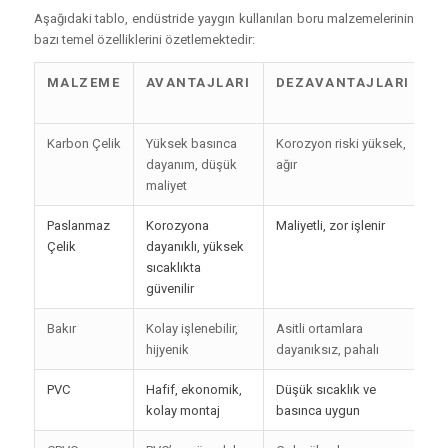
Aşağıdaki tablo, endüstride yaygın kullanılan boru malzemelerinin
bazı temel özelliklerini özetlemektedir:
MALZEME
AVANTAJLARI
DEZAVANTAJLARI
U
A
Karbon Çelik
Yüksek basınca
Korozyon riski yüksek,
Bu
dayanım, düşük
ağır
m
maliyet
te
Paslanmaz
Korozyona
Maliyetli, zor işlenir
Ki
Çelik
dayanıklı, yüksek
il
sıcaklıkta
güvenilir
Bakır
Kolay işlenebilir,
Asitli ortamlara
İç
hijyenik
dayanıksız, pahalı
te
PVC
Hafif, ekonomik,
Düşük sıcaklık ve
At
kolay montaj
basınca uygun
si