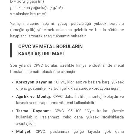
D = boru iç çapı (m)
ρ = akışkan yoğunluğu (kg/m³)
v = akışkan hızı (m/s)
Yanlış malzeme seçimi, yüzey pürüzlülüğü yüksek borulara
(örneğin çelik) yönelmek anlamına gelebilir ve bu da sürtünme
kayıplarını artırarak enerji tüketimini yükseltir.
CPVC VE METAL BORULARIN
KARŞILAŞTIRILMASI
Son yıllarda CPVC borular, özellikle kimya endüstrisinde metal
borulara alternatif olarak öne çıkmıştır.
Korozyon Dayanımı:
CPVC, klor, asit ve bazlara karşı yüksek
direnç gösterirken karbon çelik kısa sürede korozyona uğrar.
Ağırlık ve Montaj:
CPVC daha hafiftir, montajı kolaydır ve
kaynak yerine yapıştırma yöntemi kullanılabilir.
Termal Dayanım:
CPVC, 95–100 °C’ye kadar güvenle
kullanılabilir. Paslanmaz çelik daha yüksek sıcaklıklarda
avantajlıdır.
Maliyet:
CPVC, paslanmaz çeliğe kıyasla çok daha