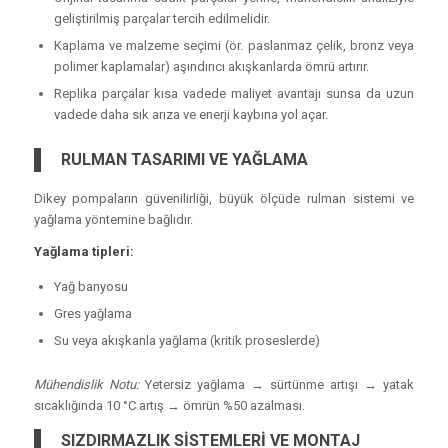
geliştirilmiş parçalar tercih edilmelidir.
Kaplama ve malzeme seçimi (ör. paslanmaz çelik, bronz veya
polimer kaplamalar) aşındırıcı akışkanlarda ömrü artırır.
Replika parçalar kısa vadede maliyet avantajı sunsa da uzun
vadede daha sık arıza ve enerji kaybına yol açar.
RULMAN TASARIMI VE YAĞLAMA
Dikey pompaların güvenilirliği, büyük ölçüde rulman sistemi ve
yağlama yöntemine bağlıdır.
Yağlama tipleri:
Yağ banyosu
Gres yağlama
Su veya akışkanla yağlama (kritik proseslerde)
Mühendislik Notu:
Yetersiz yağlama → sürtünme artışı → yatak
sıcaklığında 10 °C artış → ömrün %50 azalması.
SIZDIRMAZLIK SİSTEMLERİ VE MONTAJ