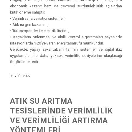
ekonomik kazanç hem de çevresel sürdürülebilirlik açısından
kritik öneme sahiptir.
• Verimli vana ve ısıtıcı sistemleri,
• Atık ısı geri kazanımı,
• Turboexpander ile elektrik üretimi,
• Kaçakların önlenmesi ve akıllı kontrol algoritmaları sayesinde
istasyonlarda %20’ye varan enerji tasarrufu mümkündür.
Gelecekte, yapay zekâ tabanlı tahmin sistemleri ve dijital ikiz
uygulamaları ile daha yüksek verimlilik seviyelerine ulaşılacağı
öngörülmektedir.
9 EYLÜL 2025
ATIK SU ARITMA
TESISLERINDE VERIMLILIK
VE VERIMLILIĞI ARTIRMA
YÖNTEMLERI