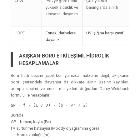
CPVC
PVC’ye göre daha
Çok yüksek
Ki
yüksek sıcaklık ve
basınçlarda sınırlı
pr
kimyasal dayanım
sı
si
HDPE
Esnek, darbelere
UV ışığına karşı zayıf
Do
dayanıklı
da
AKIŞKAN-BORU ETKİLEŞİMİ: HİDROLİK
HESAPLAMALAR
Boru hattı seçimi yapılırken yalnızca malzeme değil, akışkanın
boru içerisindeki davranışı da dikkate alınır. Basınç kayıpları,
pompa seçimi ve enerji maliyetleri doğrudan Darcy-Weisbach
formülü ile hesaplanır:
ΔP = f · (L / D) · (ρ · v² / 2)
Burada:
ΔP = basınç kaybı (Pa)
f = sürtünme katsayısı (Moody diyagramına göre)
L = boru uzunluğu (m)