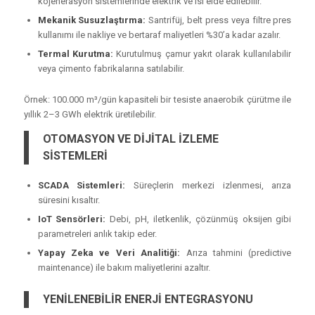
kojenerasyon sistemlerinde elektrik ve ısı elde edilebilir.
Mekanik Susuzlaştırma:
Santrifüj, belt press veya filtre pres
kullanımı ile nakliye ve bertaraf maliyetleri %30’a kadar azalır.
Termal Kurutma:
Kurutulmuş çamur yakıt olarak kullanılabilir
veya çimento fabrikalarına satılabilir.
Örnek:
100.000 m³/gün kapasiteli bir tesiste anaerobik çürütme ile
yıllık 2–3 GWh elektrik üretilebilir.
OTOMASYON VE DİJİTAL İZLEME
SİSTEMLERİ
SCADA Sistemleri:
Süreçlerin merkezi izlenmesi, arıza
süresini kısaltır.
IoT Sensörleri:
Debi, pH, iletkenlik, çözünmüş oksijen gibi
parametreleri anlık takip eder.
Yapay Zeka ve Veri Analitiği:
Arıza tahmini (predictive
maintenance) ile bakım maliyetlerini azaltır.
YENİLENEBİLİR ENERJİ ENTEGRASYONU