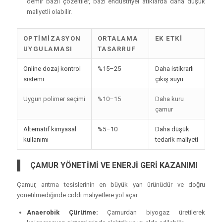
demir bazlı çözeltiler, bazı endüstriyel atıklarda daha düşük
maliyetli olabilir.
OPTIMIZASYON
ORTALAMA
EK ETKI
UYGULAMASI
TASARRUF
Online dozaj kontrol
%15–25
Daha istikrarlı
sistemi
çıkış suyu
Uygun polimer seçimi
%10–15
Daha kuru
çamur
Alternatif kimyasal
%5–10
Daha düşük
kullanımı
tedarik maliyeti
ÇAMUR YÖNETİMİ VE ENERJİ GERİ KAZANIMI
Çamur, arıtma tesislerinin en büyük yan ürünüdür ve doğru
yönetilmediğinde ciddi maliyetlere yol açar.
Anaerobik Çürütme:
Çamurdan biyogaz üretilerek