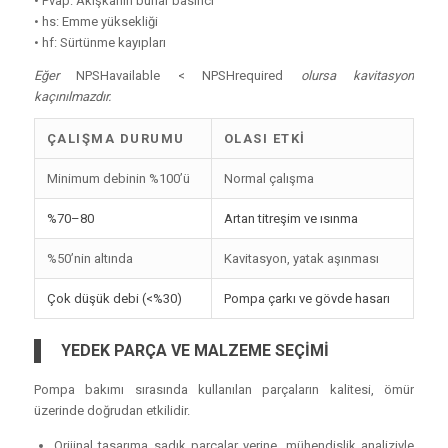
• Pvap: Akışkanın buhar basıncı
• hs: Emme yüksekliği
• hf: Sürtünme kayıpları
Eğer
NPSHavailable < NPSHrequired
olursa kavitasyon
kaçınılmazdır.
ÇALIŞMA DURUMU
OLASI ETKI
Minimum debinin %100’ü
Normal çalışma
%70–80
Artan titreşim ve ısınma
%50’nin altında
Kavitasyon, yatak aşınması
Çok düşük debi (<%30)
Pompa çarkı ve gövde hasarı
YEDEK PARÇA VE MALZEME SEÇİMİ
Pompa bakımı sırasında kullanılan parçaların kalitesi, ömür
üzerinde doğrudan etkilidir.
Orijinal tasarıma sadık parçalar yerine, mühendislik analiziyle