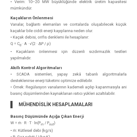
• Verim: 10–20 MW büyüklüğünde elektrik üretim kapasitesi
mümkündür.
Kaçakların Önlenmesi
Vanalar, bağlantı elemanları ve contalarda oluşabilecek küçük
kaçaklar bile ciddi enerji kayıplarına neden olur.
• Kaçak debisi, orifis denklemi ile hesaplanır:
Q = C
· A · √(2 · ΔP / ρ)
d
• Kaçakların önlenmesi için düzenli sızdırmazlık testleri
yapılmalıdır.
Akıllı Kontrol Algoritmaları
• SCADA sistemleri, yapay zekâ tabanlı algoritmalarla
desteklenirse enerji tüketimi optimize edilebilir.
• Örnek: Regülasyon vanalarının kademeli açılıp kapanmasıyla ani
basınç düşümlerinden kaynaklanan ısıtıcı yükleri azaltılabilir.
MÜHENDİSLİK HESAPLAMALARI
Basınç Düşümünde Açığa Çıkan Enerji
W = ṁ · R · T · ln(P
/ P
)
in
out
• ṁ: Kütlesel debi (kg/s)
• R: Gaz sabiti (J/kg·K)