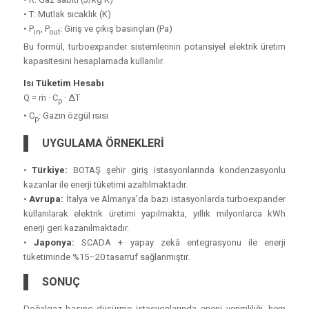
• T: Mutlak sıcaklık (K)
• P
, P
: Giriş ve çıkış basınçları (Pa)
in
out
Bu formül, turboexpander sistemlerinin potansiyel elektrik üretim
kapasitesini hesaplamada kullanılır.
Isı Tüketim Hesabı
Q = ṁ · C
· ΔT
p
• C
: Gazın özgül ısısı
p
UYGULAMA ÖRNEKLERİ
•
Türkiye:
BOTAŞ şehir giriş istasyonlarında kondenzasyonlu
kazanlar ile enerji tüketimi azaltılmaktadır.
•
Avrupa:
İtalya ve Almanya’da bazı istasyonlarda turboexpander
kullanılarak elektrik üretimi yapılmakta, yıllık milyonlarca kWh
enerji geri kazanılmaktadır.
•
Japonya:
SCADA + yapay zekâ entegrasyonu ile enerji
tüketiminde %15–20 tasarruf sağlanmıştır.
SONUÇ
Doğalgaz basınç düşürme istasyonlarında enerji verimliliği, hem