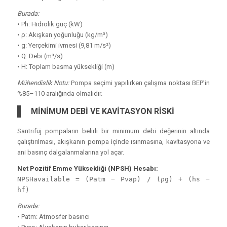
Burada:
• Ph: Hidrolik güç (kW)
• ρ: Akışkan yoğunluğu (kg/m³)
• g: Yerçekimi ivmesi (9,81 m/s²)
• Q: Debi (m³/s)
• H: Toplam basma yüksekliği (m)
Mühendislik Notu:
Pompa seçimi yapılırken çalışma noktası BEP’in
%85–110 aralığında olmalıdır.
MİNİMUM DEBİ VE KAVİTASYON RİSKİ
Santrifüj pompaların belirli bir minimum debi değerinin altında
çalıştırılması, akışkanın pompa içinde ısınmasına, kavitasyona ve
ani basınç dalgalanmalarına yol açar.
Net Pozitif Emme Yüksekliği (NPSH) Hesabı:
NPSHavailable = (Patm − Pvap) / (ρg) + (hs −
hf)
Burada:
• Patm: Atmosfer basıncı