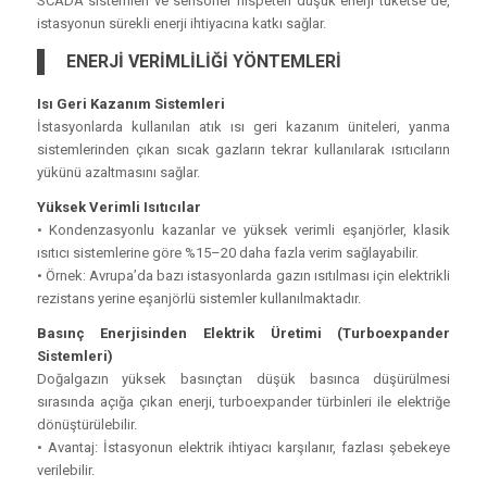
SCADA sistemleri ve sensörler nispeten düşük enerji tüketse de,
istasyonun sürekli enerji ihtiyacına katkı sağlar.
ENERJİ VERİMLİLİĞİ YÖNTEMLERİ
Isı Geri Kazanım Sistemleri
İstasyonlarda kullanılan atık ısı geri kazanım üniteleri, yanma
sistemlerinden çıkan sıcak gazların tekrar kullanılarak ısıtıcıların
yükünü azaltmasını sağlar.
Yüksek Verimli Isıtıcılar
• Kondenzasyonlu kazanlar ve yüksek verimli eşanjörler, klasik
ısıtıcı sistemlerine göre %15–20 daha fazla verim sağlayabilir.
• Örnek: Avrupa’da bazı istasyonlarda gazın ısıtılması için elektrikli
rezistans yerine eşanjörlü sistemler kullanılmaktadır.
Basınç Enerjisinden Elektrik Üretimi (Turboexpander
Sistemleri)
Doğalgazın yüksek basınçtan düşük basınca düşürülmesi
sırasında açığa çıkan enerji, turboexpander türbinleri ile elektriğe
dönüştürülebilir.
• Avantaj: İstasyonun elektrik ihtiyacı karşılanır, fazlası şebekeye
verilebilir.