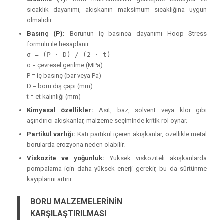
sıcaklık dayanımı, akışkanın maksimum sıcaklığına uygun
olmalıdır.
Basınç (P):
Borunun iç basınca dayanımı Hoop Stress
formülü ile hesaplanır:
σ = (P · D) / (2 · t)
σ = çevresel gerilme (MPa)
P = iç basınç (bar veya Pa)
D = boru dış çapı (mm)
t = et kalınlığı (mm)
Kimyasal özellikler:
Asit, baz, solvent veya klor gibi
aşındırıcı akışkanlar, malzeme seçiminde kritik rol oynar.
Partikül varlığı:
Katı partikül içeren akışkanlar, özellikle metal
borularda erozyona neden olabilir.
Viskozite ve yoğunluk:
Yüksek viskoziteli akışkanlarda
pompalama için daha yüksek enerji gerekir, bu da sürtünme
kayıplarını artırır.
BORU MALZEMELERİNİN
KARŞILAŞTIRILMASI