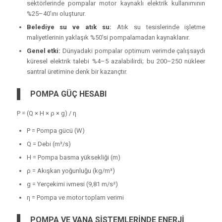
sektörlerinde pompalar motor kaynaklı elektrik kullanımının
%25–40’ını oluşturur.
Belediye su ve atık su:
Atık su tesislerinde işletme
maliyetlerinin yaklaşık %50’si pompalamadan kaynaklanır.
Genel etki:
Dünyadaki pompalar optimum verimde çalışsaydı
küresel elektrik talebi %4–5 azalabilirdi; bu 200–250 nükleer
santral üretimine denk bir kazançtır.
POMPA GÜÇ HESABI
P = (Q × H × ρ × g) / η
P = Pompa gücü (W)
Q = Debi (m³/s)
H = Pompa basma yüksekliği (m)
ρ = Akışkan yoğunluğu (kg/m³)
g = Yerçekimi ivmesi (9,81 m/s²)
η = Pompa ve motor toplam verimi
POMPA VE VANA SİSTEMLERİNDE ENERJİ