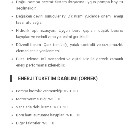
Doğru pompa seçimi: Sistem ihtiyacına uygun pompa boyutu
seçilmelidir.
Değişken devirli sürücüler (VFD): Kısmi yüklerde önemli enerji
tasarrufu sağlar.
Hidrolik optimizasyon: Uygun boru çapları, düşük basınç
kayıpları ve verimli vana yerleşimi gereklidir.
Düzenli bakım: Çark temizliği, yatak kontrolü ve sızdırmazlık
elemanlarının yenilenmesi.
Dijital izleme: IoT sensörleri ve dijital ikiz ile gerçek zamanlı
enerji performansı izlenebilir.
ENERJİ TÜKETİM DAĞILIMI (ÖRNEK)
Pompa hidrolik verimsizliği: %20–30
Motor verimsizliği: %5–10
Vanalarla debi kısma: %10–20
Boru hattı sürtünme kayıpları: %10–15
Diğer faktörler: %5–10