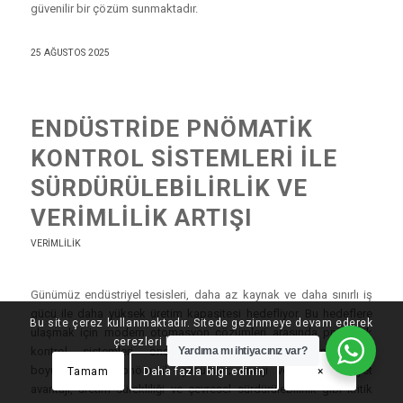
güvenilir bir çözüm sunmaktadır.
25 AĞUSTOS 2025
ENDÜSTRIDE PNÖMATIK
KONTROL SISTEMLERI ILE
SÜRDÜRÜLEBILIRLIK VE
VERIMLILIK ARTIŞI
VERIMLILIK
Günümüz endüstriyel tesisleri, daha az kaynak ve daha sınırlı iş
gücü ile daha yüksek üretim kapasitesi hedefliyor. Bu hedeflere
Bu site çerez kullanmaktadır. Sitede gezinmeye devam ederek
ulaşmak için modern otomasyon çözümleri arasında pnömatik
çerezleri kabul etmiş olursunuz.
Yardıma mı ihtiyacınız var?
kontrol sistemleri öne çıkıyor. Doğru tasarlanmış ve
boyutlandırılmış pnömatik çözümler; enerji verimliliği, maliyet
Tamam
Daha fazla bilgi edinin
×
avantajı, üretim sürekliliği ve çevresel sürdürülebilirlik gibi kritik