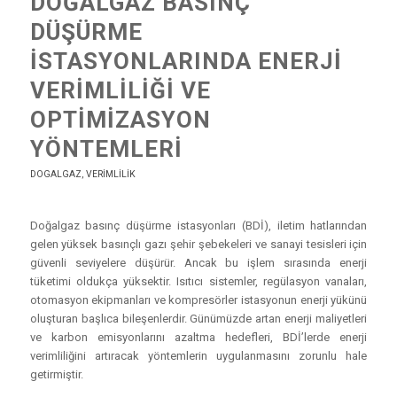
DOĞALGAZ BASINÇ
DÜŞÜRME
İSTASYONLARINDA ENERJI
VERIMLILIĞI VE
OPTIMIZASYON
YÖNTEMLERI
DOGALGAZ
,
VERIMLILIK
Doğalgaz basınç düşürme istasyonları (BDİ), iletim hatlarından
gelen yüksek basınçlı gazı şehir şebekeleri ve sanayi tesisleri için
güvenli seviyelere düşürür. Ancak bu işlem sırasında enerji
tüketimi oldukça yüksektir. Isıtıcı sistemler, regülasyon vanaları,
otomasyon ekipmanları ve kompresörler istasyonun enerji yükünü
oluşturan başlıca bileşenlerdir. Günümüzde artan enerji maliyetleri
ve karbon emisyonlarını azaltma hedefleri, BDİ’lerde enerji
verimliliğini artıracak yöntemlerin uygulanmasını zorunlu hale
getirmiştir.