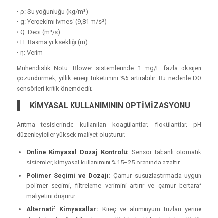
• ρ: Su yoğunluğu (kg/m³)
• g: Yerçekimi ivmesi (9,81 m/s²)
• Q: Debi (m³/s)
• H: Basma yüksekliği (m)
• η: Verim
Mühendislik Notu:
Blower sistemlerinde 1 mg/L fazla oksijen
çözündürmek, yıllık enerji tüketimini %5 artırabilir. Bu nedenle DO
sensörleri kritik önemdedir.
KİMYASAL KULLANIMININ OPTİMİZASYONU
Arıtma tesislerinde kullanılan koagülantlar, flokülantlar, pH
düzenleyiciler yüksek maliyet oluşturur.
Online Kimyasal Dozaj Kontrolü:
Sensör tabanlı otomatik
sistemler, kimyasal kullanımını %15–25 oranında azaltır.
Polimer Seçimi ve Dozajı:
Çamur susuzlaştırmada uygun
polimer seçimi, filtreleme verimini artırır ve çamur bertaraf
maliyetini düşürür.
Alternatif Kimyasallar:
Kireç ve alüminyum tuzları yerine