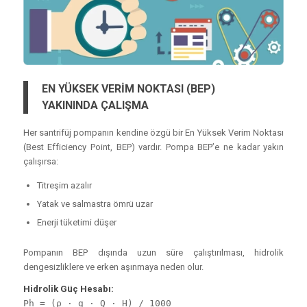
EN YÜKSEK VERİM NOKTASI (BEP)
YAKININDA ÇALIŞMA
Her santrifüj pompanın kendine özgü bir En Yüksek Verim Noktası
(Best Efficiency Point, BEP) vardır. Pompa BEP’e ne kadar yakın
çalışırsa:
Titreşim azalır
Yatak ve salmastra ömrü uzar
Enerji tüketimi düşer
Pompanın BEP dışında uzun süre çalıştırılması, hidrolik
dengesizliklere ve erken aşınmaya neden olur.
Hidrolik Güç Hesabı:
Ph = (ρ · g · Q · H) / 1000