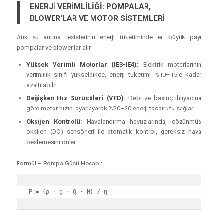
ENERJİ VERİMLİLİĞİ: POMPALAR,
BLOWER’LAR VE MOTOR SİSTEMLERİ
Atık su arıtma tesislerinin enerji tüketiminde en büyük payı
pompalar ve blower’lar alır.
Yüksek Verimli Motorlar (IE3-IE4):
Elektrik motorlarının
verimlilik sınıfı yükseldikçe, enerji tüketimi %10–15’e kadar
azaltılabilir.
Değişken Hız Sürücüleri (VFD):
Debi ve basınç ihtiyacına
göre motor hızını ayarlayarak %20–30 enerji tasarrufu sağlar.
Oksijen Kontrolü:
Havalandırma havuzlarında, çözünmüş
oksijen (DO) sensörleri ile otomatik kontrol, gereksiz hava
beslemesini önler.
Formül – Pompa Gücü Hesabı:
P = (ρ ⋅ g ⋅ Q ⋅ H) / η