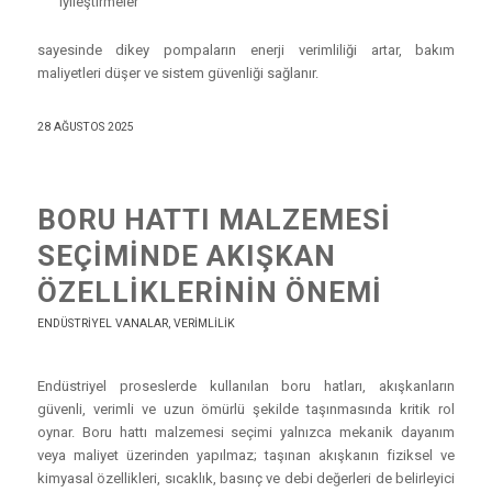
iyileştirmeler
sayesinde dikey pompaların enerji verimliliği artar, bakım
maliyetleri düşer ve sistem güvenliği sağlanır.
28 AĞUSTOS 2025
BORU HATTI MALZEMESI
SEÇIMINDE AKIŞKAN
ÖZELLIKLERININ ÖNEMI
ENDÜSTRIYEL VANALAR
,
VERIMLILIK
Endüstriyel proseslerde kullanılan boru hatları, akışkanların
güvenli, verimli ve uzun ömürlü şekilde taşınmasında kritik rol
oynar. Boru hattı malzemesi seçimi yalnızca mekanik dayanım
veya maliyet üzerinden yapılmaz; taşınan akışkanın fiziksel ve
kimyasal özellikleri, sıcaklık, basınç ve debi değerleri de belirleyici