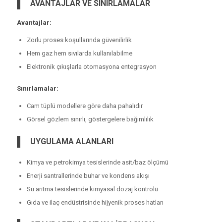
AVANTAJLAR VE SINIRLAMALAR
Avantajlar:
Zorlu proses koşullarında güvenilirlik
Hem gaz hem sıvılarda kullanılabilme
Elektronik çıkışlarla otomasyona entegrasyon
Sınırlamalar:
Cam tüplü modellere göre daha pahalıdır
Görsel gözlem sınırlı, göstergelere bağımlılık
UYGULAMA ALANLARI
Kimya ve petrokimya tesislerinde asit/baz ölçümü
Enerji santrallerinde buhar ve kondens akışı
Su arıtma tesislerinde kimyasal dozaj kontrolü
Gıda ve ilaç endüstrisinde hijyenik proses hatları