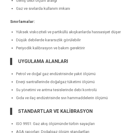
Geniş debi ölçüm aralığı
Gaz ve sıvılarda kullanım imkanı
Sınırlamalar:
Yüksek viskoziteli ve partiküllü akışkanlarda hassasiyet düşer
Düşük debilerde kararsızlık görülebilir
Periyodik kalibrasyon ve bakım gerektirir
UYGULAMA ALANLARI
Petrol ve doğal gaz endüstrisinde yakıt ölçümü
Enerji santrallerinde doğalgaz tüketimi ölçümü
Su yönetimi ve arıtma tesislerinde debi kontrolü
Gıda ve ilaç endüstrisinde sıvı hammaddelerin ölçümü
STANDARTLAR VE KALİBRASYON
ISO 9951: Gaz akış ölçümünde türbin sayaçları
AGA raporları: Doğalgaz ölçüm standartları