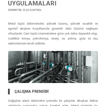
UYGULAMALARI
DEBIMETRE
,
ÖLÇÜ KONTROL
Metal tüplü debimetreler, yüksek basınç, yüksek sıcaklık ve
agresif akışkan koşullarında güvenilir debi ölçümü sağlayan
cihazlardır. Cam tüplü rotametrelere göre çok daha dayanıklı olup,
özellikle kimya, petrokimya, enerji, su arıtma, gıda ve ilaç
sektörlerinde tercih edilirler.
ÇALIŞMA PRENSİBİ
Değişken alanlı debimetre prensibi ile çalışırlar. Akışkan debisi
arttığında şamandıra yukarı hareket eder. Metal tüplerde bu