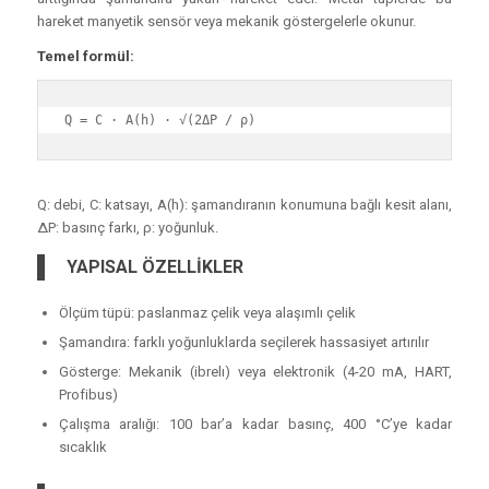
hareket manyetik sensör veya mekanik göstergelerle okunur.
Temel formül:
Q = C · A(h) · √(2ΔP / ρ)
Q: debi, C: katsayı, A(h): şamandıranın konumuna bağlı kesit alanı,
ΔP: basınç farkı, ρ: yoğunluk.
YAPISAL ÖZELLİKLER
Ölçüm tüpü: paslanmaz çelik veya alaşımlı çelik
Şamandıra: farklı yoğunluklarda seçilerek hassasiyet artırılır
Gösterge: Mekanik (ibrelı) veya elektronik (4-20 mA, HART,
Profibus)
Çalışma aralığı: 100 bar’a kadar basınç, 400 °C’ye kadar
sıcaklık