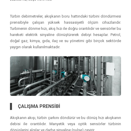
Türbin debimetreler, akışkanın boru hattındaki türbini döndürmesi
prensibiyle çalışan yüksek hassasiyetli ölçüm cihazlarıdır.
Turbinenin dönme hızı, akış hızı ile doğru orantılıdır ve sensörler bu
hareketi elektrik sinyaline dönüştürerek debiyi hesaplar. Petrol,
doğal gaz, kimya, gıda, ilaç ve su yönetimi gibi birçok sektörde
yaygın olarak kullanılmaktadır.
ÇALIŞMA PRENSİBİ
Akışkanın akışı, türbin çarkını döndürür ve bu dönüş hızı akışkanın
debisi ile orantılıdır. Manyetik veya optik sensörler türbinin
dönüşlerini algılar ve darbe sinyaline (pulse) çevirir.