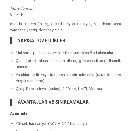
Temel formül:
Q = k · N
Burada Q: debi (m³/s), k: kalibrasyon katsayısı, N: türbinin birim
zamanda yaptığı devir sayısıdır.
YAPISAL ÖZELLİKLER
Malzeme: paslanmaz çelik, alüminyum veya özel alaşımlar
Çark (rotor): akışa minimum direnç gösterecek aerodinamik
tasarım
Yataklar: safir veya tungsten karbür rulmanlar (uzun ömür ve
düşük sürtünme)
Çıkış: Darbe sinyali (pulse), 4-20 mA, HART, Modbus
AVANTAJLAR VE SINIRLAMALAR
Avantajlar:
Yüksek hassasiyet (%0.2 – %0.5 hata payı)