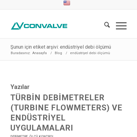
Şunun için etiket arşivi: endüstriyel debi ölçümü
Buradasınız:
Anasayfa
/
Blog
/
endüstriyel debi ölçümü
Yazılar
TÜRBIN DEBIMETRELER
(TURBINE FLOWMETERS) VE
ENDÜSTRIYEL
UYGULAMALARI
DEBIMETRE
,
ÖLÇÜ KONTROL