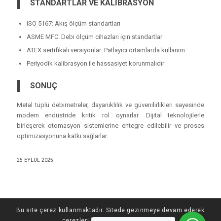
STANDARTLAR VE KALİBRASYON
ISO 5167: Akış ölçüm standartları
ASME MFC: Debi ölçüm cihazları için standartlar
ATEX sertifikalı versiyonlar: Patlayıcı ortamlarda kullanım
Periyodik kalibrasyon ile hassasiyet korunmalıdır
SONUÇ
Metal tüplü debimetreler, dayanıklılık ve güvenilirlikleri sayesinde
modern endüstride kritik rol oynarlar. Dijital teknolojilerle
birleşerek otomasyon sistemlerine entegre edilebilir ve proses
optimizasyonuna katkı sağlarlar.
25 EYLÜL 2025
Bu site çerez kullanmaktadır. Sitede gezinmeye devam ederek
çerezleri kabul etmiş olursunuz.