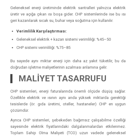
Geleneksel enerji üretiminde elektrik santralleri yalnızca elektrik
üretir ve açığa çıkan ısı boşa gider. CHP sistemlerinde ise bu ısı
geri kazanılarak sıcak su, buhar veya soğutma için kullanılır.
Verimlilik Karşılaştırması:
Geleneksel elektrik + kazan sistemi verimliliği: %45–50
CHP sistemi verimliliği: %75–85
Bu sayede aynı miktar enerji için daha az yakıt tüketilir, bu da
doğrudan işletme maliyetlerinin azalması anlamına gelir.
MALİYET TASARRUFU
CHP sistemleri, enerji faturalarında önemli ölçüde düşüş sağlar.
Özellikle elektrik ve ısının aynı anda yüksek miktarda gerektiği
tesislerde (ör. gıda üretimi, oteller, hastaneler) CHP en uygun
çözümdür.
Ayrıca CHP sistemleri, şebekeden bağımsız çalışabilme özelliği
sayesinde elektrik fiyatlarındaki dalgalanmalardan etkilenmez.
Toplam Sahip Olma Maliyeti (TCO) uzun vadede geleneksel