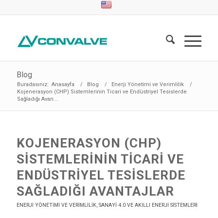
Blog
Buradasınız:
Anasayfa
/
Blog
/
Enerji Yönetimi ve Verimlilik
/
Kojenerasyon (CHP) Sistemlerinin Ticari ve Endüstriyel Tesislerde
Sağladığı Avan...
KOJENERASYON (CHP)
SISTEMLERININ TICARI VE
ENDÜSTRIYEL TESISLERDE
SAĞLADIĞI AVANTAJLAR
ENERJI YÖNETIMI VE VERIMLILIK
,
SANAYI 4.0 VE AKILLI ENERJI SISTEMLERI