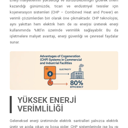
Enerji maliyetlerinin yükseldiği ve sürdürülebilirliğin giderek önem
kazandığı günümüzde, ticari ve endüstriyel tesisler için
kojenerasyon sistemleri (CHP – Combined Heat and Power) en
verimli çözümlerden biri olarak öne çıkmaktadır. CHP teknolojisi,
aynı yakıttan hem elektrik hem de ısı enerjisi üreterek enerji
kullanımında %80’in üzerinde verimlilik sağlayabilir. Bu da
işletmelere maliyet avantajı, enerji güvenliği ve çevresel faydalar
sunar.
YÜKSEK ENERJİ
VERİMLİLİĞİ
Geleneksel enerji üretiminde elektrik santralleri yalnızca elektrik
üretir ve açığa çıkan ısı boşa gider. CHP sistemlerinde ise bu ısı