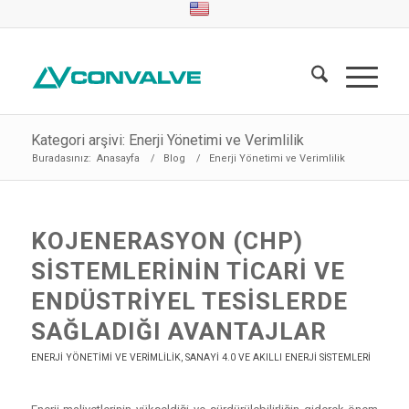
Kategori arşivi: Enerji Yönetimi ve Verimlilik
Buradasınız:
Anasayfa
/
Blog
/
Enerji Yönetimi ve Verimlilik
KOJENERASYON (CHP)
SISTEMLERININ TICARI VE
ENDÜSTRIYEL TESISLERDE
SAĞLADIĞI AVANTAJLAR
ENERJI YÖNETIMI VE VERIMLILIK
,
SANAYI 4.0 VE AKILLI ENERJI SISTEMLERI