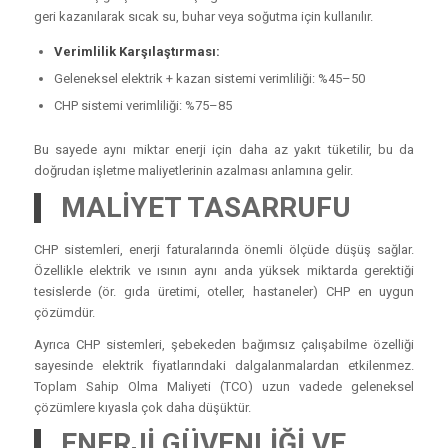
geri kazanılarak sıcak su, buhar veya soğutma için kullanılır.
Verimlilik Karşılaştırması:
Geleneksel elektrik + kazan sistemi verimliliği: %45–50
CHP sistemi verimliliği: %75–85
Bu sayede aynı miktar enerji için daha az yakıt tüketilir, bu da
doğrudan işletme maliyetlerinin azalması anlamına gelir.
MALİYET TASARRUFU
CHP sistemleri, enerji faturalarında önemli ölçüde düşüş sağlar.
Özellikle elektrik ve ısının aynı anda yüksek miktarda gerektiği
tesislerde (ör. gıda üretimi, oteller, hastaneler) CHP en uygun
çözümdür.
Ayrıca CHP sistemleri, şebekeden bağımsız çalışabilme özelliği
sayesinde elektrik fiyatlarındaki dalgalanmalardan etkilenmez.
Toplam Sahip Olma Maliyeti (TCO) uzun vadede geleneksel
çözümlere kıyasla çok daha düşüktür.
ENERJİ GÜVENLİĞİ VE