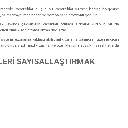
şmesiyle kabarcıklar oluşur; bu kabarcıklar yüksek basınç bölgesine
ı, salmastra/rulman hasarı ve pompa çarkı erozyonu görülür.
k (swing) çekvalflerin kapakları oturağa şiddetle vurabilir, bu da
ucu bileşiklerin ortama sızma riski artar.
sistemi rezonansa yaklaştırabilir; anlık çalışma basıncının üzerine çıkan
arlandığında sızdırmazlık zayıflar ve özellikle içme suyu/kimyasal hatlarda
İLERİ SAYISALLAŞTIRMAK