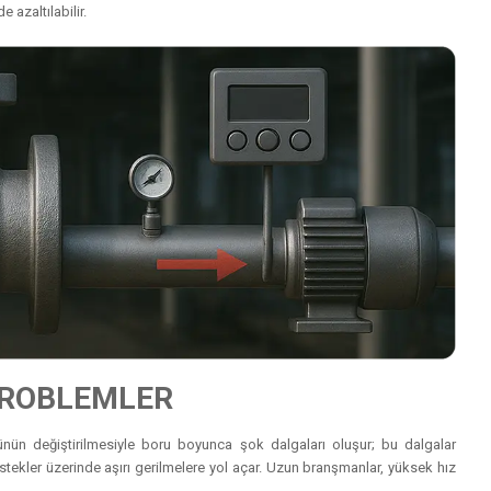
 azaltılabilir.
 PROBLEMLER
nün değiştirilmesiyle boru boyunca şok dalgaları oluşur; bu dalgalar
destekler üzerinde aşırı gerilmelere yol açar. Uzun branşmanlar, yüksek hız