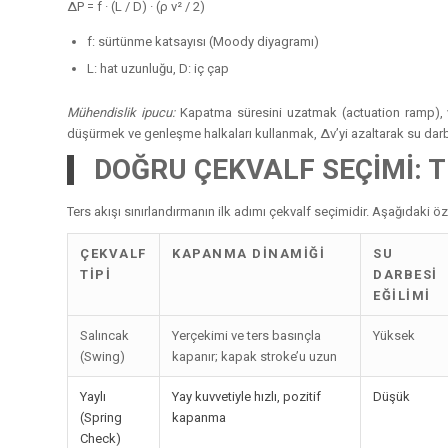
ΔP = f · (L / D) · (ρ v² / 2)
f: sürtünme katsayısı (Moody diyagramı)
L: hat uzunluğu, D: iç çap
Mühendislik ipucu:
Kapatma süresini uzatmak (actuation ramp), va
düşürmek ve genleşme halkaları kullanmak, Δv’yi azaltarak su darbe
DOĞRU ÇEKVALF SEÇİMİ: 
Ters akışı sınırlandırmanın ilk adımı çekvalf seçimidir. Aşağıdaki özet,
ÇEKVALF
KAPANMA DINAMIĞI
SU
TIPI
DARBESI
EĞILIMI
Salıncak
Yerçekimi ve ters basınçla
Yüksek
(Swing)
kapanır; kapak stroke’u uzun
Yaylı
Yay kuvvetiyle hızlı, pozitif
Düşük
(Spring
kapanma
Check)