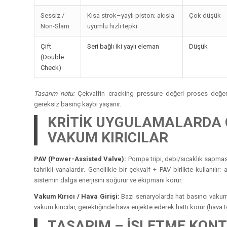
Sessiz /
Kısa strok–yaylı piston; akışla
Çok düşük
Non-Slam
uyumlu hızlı tepki
Çift
Seri bağlı iki yaylı eleman
Düşük
(Double
Check)
Tasarım notu:
Çekvalfin cracking pressure değeri proses değer
gereksiz basınç kaybı yaşanır.
KRİTİK UYGULAMALARDA 
VAKUM KIRICILAR
PAV (Power-Assisted Valve):
Pompa tripi, debi/sıcaklık sapmas
tahrikli vanalardır. Genellikle bir çekvalf + PAV birlikte kullan
sistemin dalga enerjisini soğurur ve ekipmanı korur.
Vakum Kırıcı / Hava Girişi:
Bazı senaryolarda hat basıncı vakum s
vakum kırıcılar, gerektiğinde hava enjekte ederek hattı korur (hava 
TASARIM – İŞLETME KONT