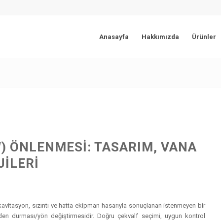
Anasayfa
Hakkımızda
Ürünler
W) ÖNLENMESI: TASARIM, VANA
JILERI
, kavitasyon, sızıntı ve hatta ekipman hasarıyla sonuçlanan istenmeyen bir
en durması/yön değiştirmesidir. Doğru çekvalf seçimi, uygun kontrol