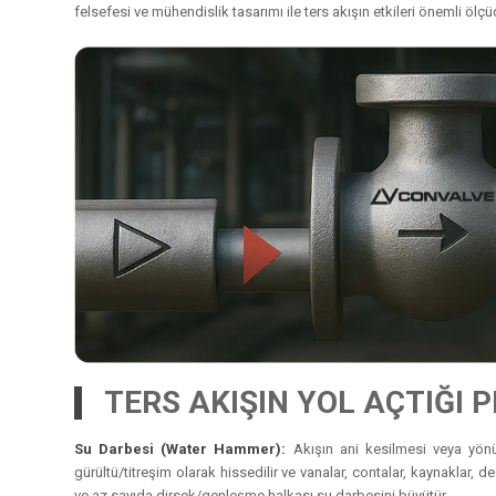
felsefesi ve mühendislik tasarımı ile ters akışın etkileri önemli ölçüde
TERS AKIŞIN YOL AÇTIĞI
Su Darbesi (Water Hammer):
Akışın ani kesilmesi veya yönü
gürültü/titreşim olarak hissedilir ve vanalar, contalar, kaynaklar, 
ve az sayıda dirsek/genleşme halkası su darbesini büyütür.