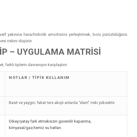
lf yakınına hava/hidrolik amortisörü yerleştirmek, boru pürüzlülüğünü
si riskini düşürür.
TİP – UYGULAMA MATRİSİ
 farklı tiplerin davranışını karşılaştırır.
NOTLAR / TIPIK KULLANIM
Basit ve yaygın; fakat ters akışlı anlarda “slam” riski yüksektir.
Dikey/yatay fark etmeksizin güvenilir kapanma,
kimyasal/gaz/temiz su hatları.