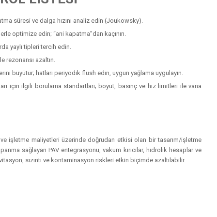
ma süresi ve dalga hızını analiz edin (Joukowsky).
lerle optimize edin; “ani kapatma”dan kaçının.
 yaylı tipleri tercih edin.
le rezonansı azaltın.
rini büyütür; hatları periyodik flush edin, uygun yağlama uygulayın.
ı için ilgili borulama standartları; boyut, basınç ve hız limitleri ile vana
k ve işletme maliyetleri üzerinde doğrudan etkisi olan bir tasarım/işletme
apanma sağlayan PAV entegrasyonu, vakum kırıcılar, hidrolik hesaplar ve
vitasyon, sızıntı ve kontaminasyon riskleri etkin biçimde azaltılabilir.