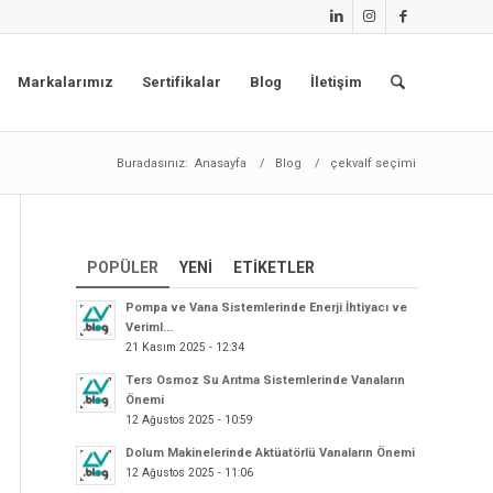
Markalarımız
Sertifikalar
Blog
İletişim
Buradasınız:
Anasayfa
/
Blog
/
çekvalf seçimi
POPÜLER
YENI
ETIKETLER
Pompa ve Vana Sistemlerinde Enerji İhtiyacı ve
Veriml...
21 Kasım 2025 - 12:34
Ters Osmoz Su Arıtma Sistemlerinde Vanaların
Önemi
12 Ağustos 2025 - 10:59
Dolum Makinelerinde Aktüatörlü Vanaların Önemi
12 Ağustos 2025 - 11:06