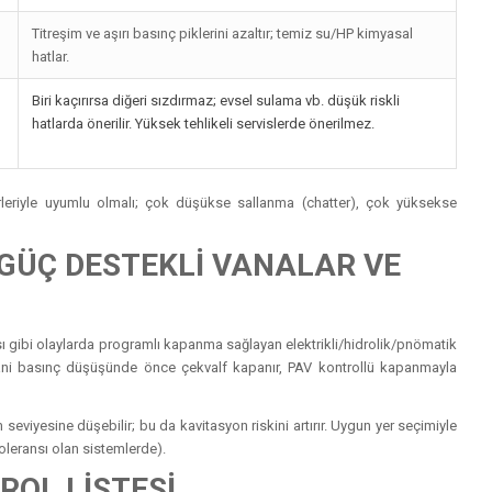
Titreşim ve aşırı basınç piklerini azaltır; temiz su/HP kimyasal
hatlar.
Biri kaçırırsa diğeri sızdırmaz; evsel sulama vb. düşük riskli
hatlarda önerilir. Yüksek tehlikeli servislerde önerilmez.
leriyle uyumlu olmalı; çok düşükse sallanma (chatter), çok yüksekse
GÜÇ DESTEKLİ VANALAR VE
ı gibi olaylarda programlı kapanma sağlayan elektrikli/hidrolik/pnömatik
ılır: ani basınç düşüşünde önce çekvalf kapanır, PAV kontrollü kapanmayla
eviyesine düşebilir; bu da kavitasyon riskini artırır. Uygun yer seçimiyle
toleransı olan sistemlerde).
ROL LİSTESİ