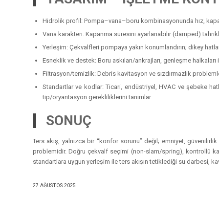
Hidrolik profil: Pompa–vana–boru kombinasyonunda hız, kapat
Vana karakteri: Kapanma süresini ayarlanabilir (damped) tahrik
Yerleşim: Çekvalfleri pompaya yakın konumlandırın; dikey hatlarda
Esneklik ve destek: Boru askıları/ankrajları, genleşme halkaları i
Filtrasyon/temizlik: Debris kavitasyon ve sızdırmazlık problemle
Standartlar ve kodlar: Ticari, endüstriyel, HVAC ve şebeke hatlar
tip/oryantasyon gerekliliklerini tanımlar.
SONUÇ
Ters akış, yalnızca bir “konfor sorunu” değil; emniyet, güvenilirli
problemidir. Doğru çekvalf seçimi (non-slam/spring), kontrollü k
standartlara uygun yerleşim ile ters akışın tetiklediği su darbesi, ka
27 AĞUSTOS 2025