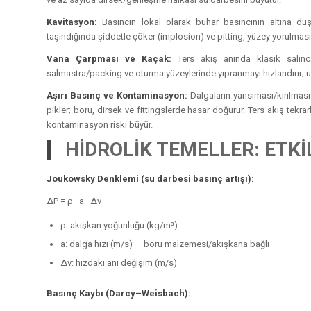
Kavitasyon:
Basıncın lokal olarak buhar basıncının altına dü
taşındığında şiddetle çöker (implosion) ve pitting, yüzey yorulmas
Vana Çarpması ve Kaçak:
Ters akış anında klasik salınca
salmastra/packing ve oturma yüzeylerinde yıpranmayı hızlandırır; uç
Aşırı Basınç ve Kontaminasyon:
Dalgaların yansıması/kırılması 
pikler; boru, dirsek ve fittingslerde hasar doğurur. Ters akış tekr
kontaminasyon riski büyür.
HİDROLİK TEMELLER: ETK
Joukowsky Denklemi (su darbesi basınç artışı):
ΔP = ρ · a · Δv
ρ: akışkan yoğunluğu (kg/m³)
a: dalga hızı (m/s) — boru malzemesi/akışkana bağlı
Δv: hızdaki ani değişim (m/s)
Basınç Kaybı (Darcy–Weisbach):